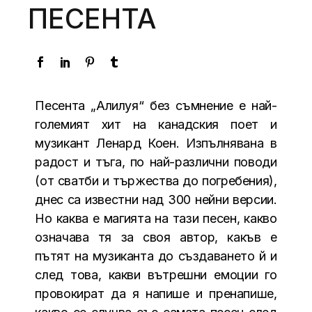
ПЕСЕНТА
Песента „Алилуя“ без съмнение е най-
големият хит на канадския поет и
музикант Ленард Коен. Изпълнявана в
радост и тъга, по най-различни поводи
(от сватби и тържества до погребения),
днес са известни над 300 нейни версии.
Но каква е магията на тази песен, какво
означава тя за своя автор, какъв е
пътят на музиканта до създаването й и
след това, какви вътрешни емоции го
провокират да я напише и пренапише,