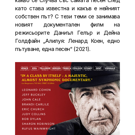
какво се случва със самата песен след
като става известна и какъв е нейният
собствен път? С тези теми се занимава
новият документален филм на
режисьорите Даниъл Гелър и Дейна
Голдфайн „Алилуя: Ленард Коен, едно
пътуване, една песен“ (2021).