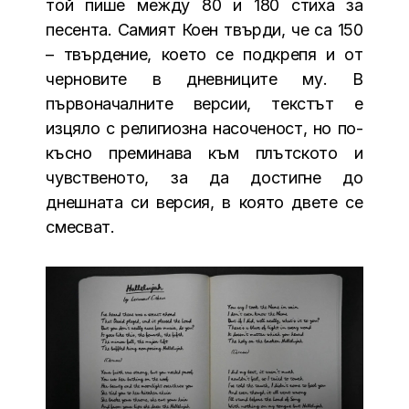
той пише между 80 и 180 стиха за
песента. Самият Коен твърди, че са 150
– твърдение, което се подкрепя и от
черновите в дневниците му. В
първоначалните версии, текстът е
изцяло с религиозна насоченост, но по-
късно преминава към плътското и
чувственото, за да достигне до
днешната си версия, в която двете се
смесват.