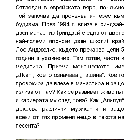
Отгледан в еврейската вяра, по-късно
той започва да проявява интерес към
будизма. През 1994 г. влиза в риндзай-
дзен манастир (риндзай е една от двете
най-големи японски дзен школи) край
Лос Анджелис, където прекарва цели 5
години в уединение. Там готви, чисти и
медитира. Приема монашеското име
„Jikan”, което означава „тишина“. Кое го
провокира да влезе в манастира и защо
излиза от там? Как се развиват животът
и кариерата му след това? Как „Алилуя“
докосва различни музиканти и защо
всеки от тях променя нещо в текста на
песента?