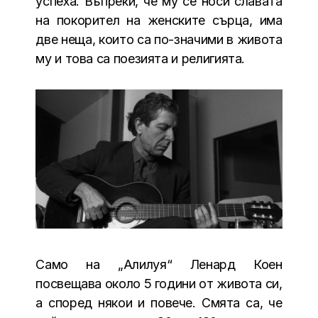
успеха. Въпреки, че му се носи славата
на покорител на женските сърца, има
две неща, които са по-значими в живота
му и това са поезията и религията.
Само на „Алилуя“ Ленард Коен
посвещава около 5 години от живота си,
а според някои и повече. Смята са, че