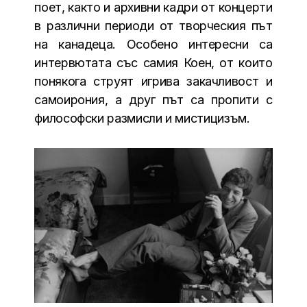
поет, както и архивни кадри от концерти
в различни периоди от творческия път
на канадеца. Особено интересни са
интервютата със самия Коен, от които
понякога струят игрива закачливост и
самоирония, а друг път са пропити с
философски размисли и мистицизъм.