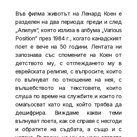
Във филма животът на Ленард Коен е
разделен на два периода: преди и след
„Алилуя“, която излиза в албума „Various
Position” през 1984 г., когато канадският
поет е вече на 50 години. Лентата ни
запознава със спомените на Коен от
детството му, с отглеждането му в
еврейската религия, с въпросите, които
го вълнуват по отношение на нея, с
вълшебството на текстовете, които
слуша по време на службите и които го
омагьосват като код, който трябва да
дешифрира. Виждаме какви теми
вълнуват поета, как се справя с несгоди
и обратите на съдбата, а също и с