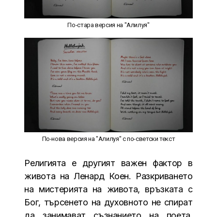
По-стара версия на "Алилуя"
По-нова версия на "Алилуя" с по-светски текст
Религията е другият важен фактор в
живота на Ленард Коен. Разкриването
на мистерията на живота, връзката с
Бог, търсенето на духовното не спират
да занимават съзнанието на поета.