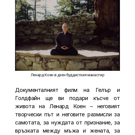
Ленард Коен в дзен буддисткия манастир
Документалният филм на Гелър и
Голдфайн ще ви подари късче от
живота на Ленард Коен – неговият
творчески път и неговите размисли за
самотата, за нуждата от признание, за
връзката между мъжа и жената, за