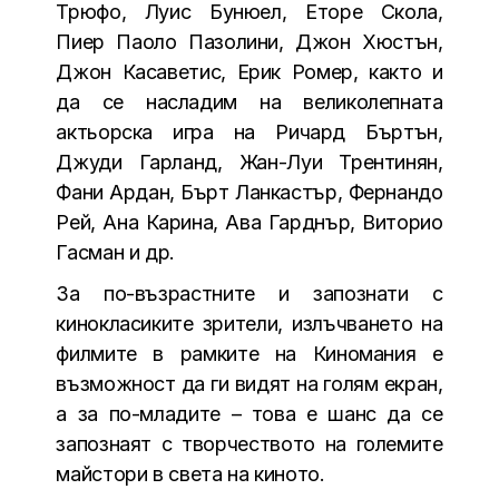
Трюфо, Луис Бунюел, Еторе Скола,
Пиер Паоло Пазолини, Джон Хюстън,
Джон Касаветис, Ерик Ромер, както и
да се насладим на великолепната
актьорска игра на Ричард Бъртън,
Джуди Гарланд, Жан-Луи Трентинян,
Фани Ардан, Бърт Ланкастър, Фернандо
Рей, Ана Карина, Ава Гарднър, Виторио
Гасман и др.
За по-възрастните и запознати с
кинокласиките зрители, излъчването на
филмите в рамките на Киномания е
възможност да ги видят на голям екран,
а за по-младите – това е шанс да се
запознаят с творчеството на големите
майстори в света на киното.