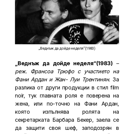
„Веднъж да дойде неделя“(1983)
„Веднъж да дойде неделя“(1983)
–
реж. Франсоа Трюфо с участието на
Фани Ардан и Жан- Луи Трентинян
. За
разлика от други продукции в стил film
noir, тук главната роля е поверена на
жена, или по-точно на Фани Ардан,
която изпълнява ролята на
секретарката Барбара Бекер, заела се
да защити своя шеф, заподозрян в