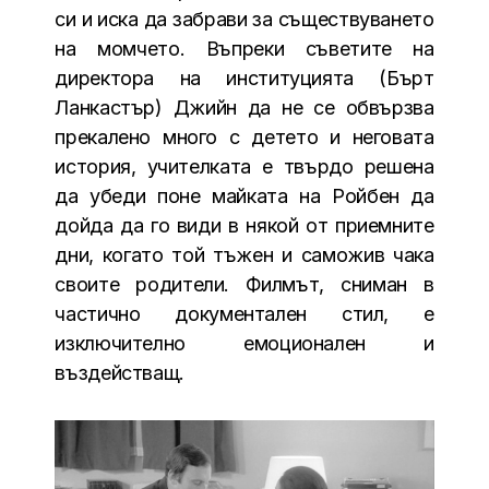
си и иска да забрави за съществуването
на момчето. Въпреки съветите на
директора на институцията (Бърт
Ланкастър) Джийн да не се обвързва
прекалено много с детето и неговата
история, учителката е твърдо решена
да убеди поне майката на Ройбен да
дойда да го види в някой от приемните
дни, когато той тъжен и саможив чака
своите родители. Филмът, сниман в
частично документален стил, е
изключително емоционален и
въздействащ.