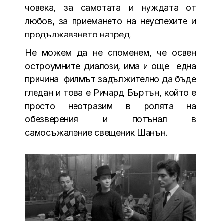
човека, за самотата и нуждата от
любов, за приемането на неуспехите и
продължаването напред.
Не можем да не споменем, че освен
остроумните диалози, има и още една
причина филмът задължително да бъде
гледан и това е Ричард Бъртън, който е
просто неотразим в ролята на
обезверения и потънал в
самосъжаление свещеник Шанън.