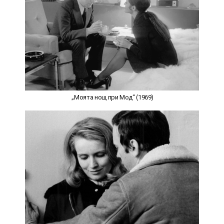
„Моята нощ при Мод“ (1969)