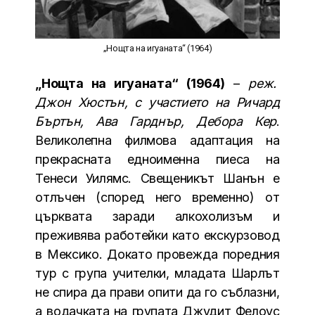
„Нощта на игуаната“ (1964)
„Нощта на игуаната“ (1964)
–
реж.
Джон Хюстън, с участието на Ричард
Бъртън, Ава Гарднър, Дебора Кер
.
Великолепна филмова адаптация на
прекрасната едноименна пиеса на
Тенеси Уилямс. Свещеникът Шанън е
отлъчен (според него временно) от
църквата заради алкохолизъм и
преживява работейки като екскурзовод
в Мексико. Докато провежда поредния
тур с група учителки, младата Шарлът
не спира да прави опити да го съблазни,
а водачката на групата Джудит Фелоус