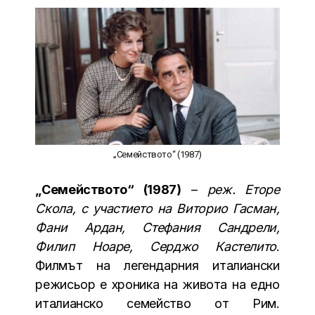
„Семейството“ (1987)
„Семейството“ (1987)
–
реж. Еторе
Скола, с участието на Виторио Гасман,
Фани Ардан, Стефания Сандрели,
Филип Ноаре, Серджо Кастелито
.
Филмът на легендарния италиански
режисьор е хроника на живота на едно
италианско семейство от Рим.