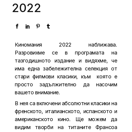
2022
Киномания
2022 наближава.
Разровихме се в програмата на
тазгодишното издание и видяхме, че
има една забележителна селекция от
стари филмови класики, към която е
просто задължително да насочим
вашето внимание.
В нея са включени абсолютни класики на
френското, италианското, испанското и
американското кино. Ще можем да
видим творби на титаните Франсоа