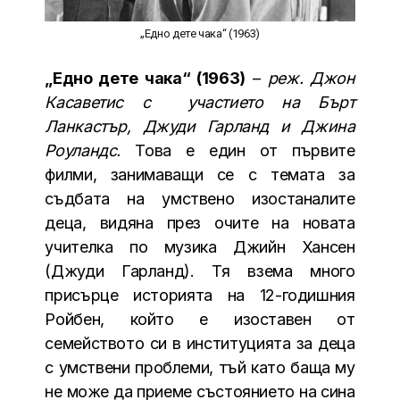
„Едно дете чака“ (1963)
„Едно дете чака“ (1963)
–
реж. Джон
Касаветис с участието на Бърт
Ланкастър, Джуди Гарланд и Джина
Роуландс.
Това е един от първите
филми, занимаващи се с темата за
съдбата на умствено изостаналите
деца, видяна през очите на новата
учителка по музика Джийн Хансен
(Джуди Гарланд). Тя взема много
присърце историята на 12-годишния
Ройбен, който е изоставен от
семейството си в институцията за деца
с умствени проблеми, тъй като баща му
не може да приеме състоянието на сина