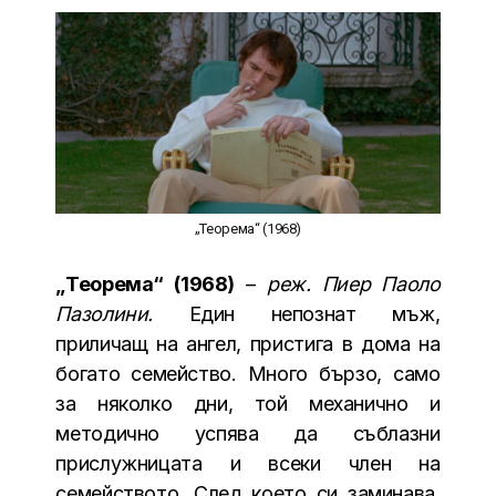
„Теорема“ (1968)
„Теорема“ (1968)
–
реж. Пиер Паоло
Пазолини.
Един непознат мъж,
приличащ на ангел, пристига в дома на
богато семейство. Много бързо, само
за няколко дни, той механично и
методично успява да съблазни
прислужницата и всеки член на
семейството. След което си заминава,