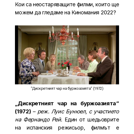
Кои са неостаряващите филми, които ще
можем да гледаме на Киномания 2022?
"Дискретният чар на буржоазията“ (1972)
„Дискретният чар на буржоазията“
(1972)
–
реж. Луис Бунюел, с участието
на Фернандо Рей.
Един от шедьоврите
на испанския режисьор, филмът е