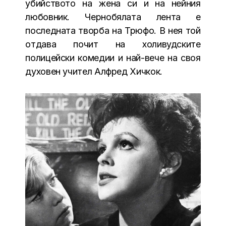
убийството на жена си и на нейния
любовник. Чернобялата лента е
последната творба на Трюфо. В нея той
отдава почит на холивудските
полицейски комедии и най-вече на своя
духовен учител Алфред Хичкок.