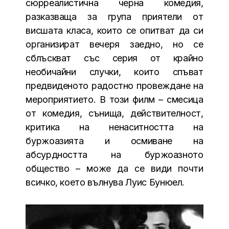
сюрреалистична черна комедия,
разказваща за група приятели от
висшата класа, които се опитват да си
организират вечеря заедно, но се
сблъскват със серия от крайно
необичайни случки, които спъват
предвиденото радостно провеждане на
мероприятието. В този филм – смесица
от комедия, сънища, действителност,
критика на ненаситността на
буржоазията и осмиване на
абсурдността на буржоазното
общество – може да се види почти
всичко, което вълнува Луис Бунюел.