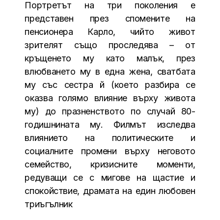
Портретът на три поколения е
представен през спомените на
пенсионера Карло, чийто живот
зрителят също проследява – от
кръщенето му като малък, през
влюбването му в една жена, сватбата
му със сестра й (което разбира се
оказва голямо влияние върху живота
му) до празненството по случай 80-
годишнината му. Филмът изследва
влиянието на политическите и
социалните промени върху неговото
семейство, кризисните моменти,
редуващи се с мигове на щастие и
спокойствие, драмата на един любовен
триъгълник