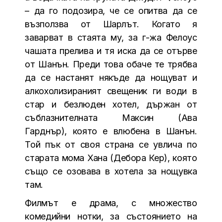
– да го подозира, че се опитва да се
възползва от Шарлът. Когато я
заварват в стаята му, за г-жа Фелоус
чашата прелива и тя иска да се отърве
от Шанън. Преди това обаче те трябва
да се настанят някъде да нощуват и
алкохолизираният свещеник ги води в
стар и безлюден хотел, държан от
съблазнителната Максин (Ава
Гарднър), която е влюбена в Шанън.
Той пък от своя страна се увлича по
старата мома Хана (Дебора Кер), която
също се озовава в хотела за нощувка
там.
Филмът е драма, с множество
комедийни нотки, за състоянието на