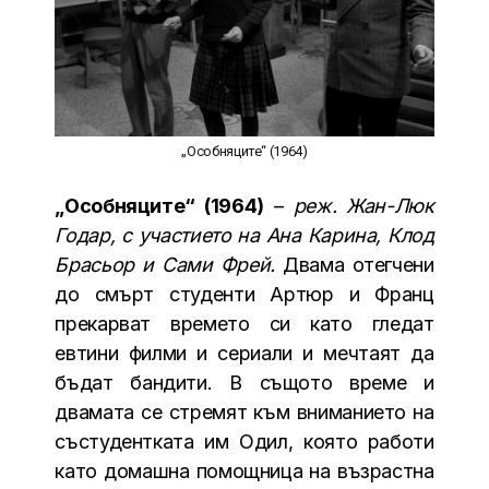
„Особняците“ (1964)
„Особняците“ (1964)
–
реж. Жан-Люк
Годар, с участието на Ана Карина, Клод
Брасьор и Сами Фрей.
Двама отегчени
до смърт студенти Артюр и Франц
прекарват времето си като гледат
евтини филми и сериали и мечтаят да
бъдат бандити. В същото време и
двамата се стремят към вниманието на
състудентката им Одил, която работи
като домашна помощница на възрастна