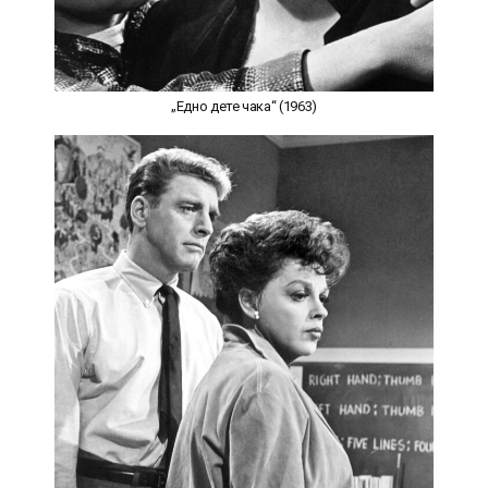
„Едно дете чака“ (1963)