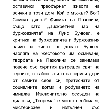
оставяйки преобърнат живота на
всички в този дом. Кой е мъжът? Бог?
Самият дявол? Филмът на Пазолини,
също като „Дискретния чар на
буржоазията“ на Луис Бунюел, е
критика на буржоазията и буржоазния
начин на живот, но докато Бунюел
набляга на жестокото им осмиване,
творбата на Пазолини се занимава
повече със скрития вътрешен свят на
героите, с тайни, които са скрили дори
от самите себе си, притиснати от
социалните догми и робуването на
имиджа. Изключително оскъден на
диалози, „Теорема“ е много необичаен,
мистериозен и изпълнен със