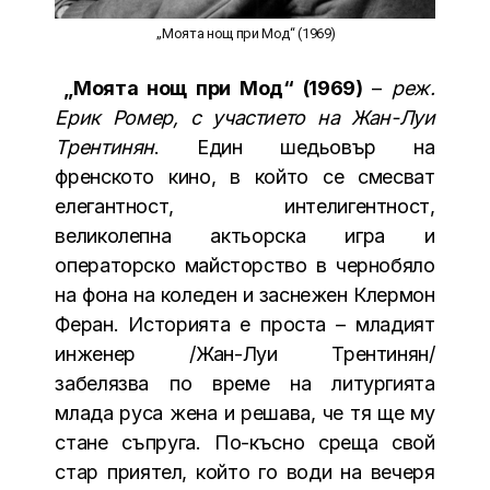
„Моята нощ при Мод“ (1969)
„Моята нощ при Мод“ (1969)
–
реж.
Ерик Ромер, с участието на Жан-Луи
Трентинян
. Един шедьовър на
френското кино, в който се смесват
елегантност, интелигентност,
великолепна актьорска игра и
операторско майсторство в чернобяло
на фона на коледен и заснежен Клермон
Феран. Историята е проста – младият
инженер /Жан-Луи Трентинян/
забелязва по време на литургията
млада руса жена и решава, че тя ще му
стане съпруга. По-късно среща свой
стар приятел, който го води на вечеря