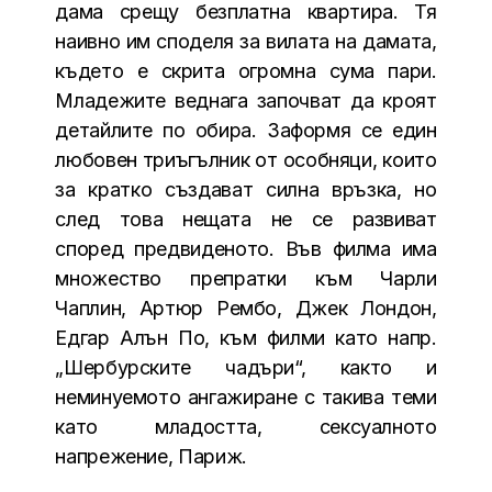
дама срещу безплатна квартира. Тя
наивно им споделя за вилата на дамата,
където е скрита огромна сума пари.
Младежите веднага започват да кроят
детайлите по обира. Заформя се един
любовен триъгълник от особняци, които
за кратко създават силна връзка, но
след това нещата не се развиват
според предвиденото. Във филма има
множество препратки към Чарли
Чаплин, Артюр Рембо, Джек Лондон,
Едгар Алън По, към филми като напр.
„Шербурските чадъри“, както и
неминуемото ангажиране с такива теми
като младостта, сексуалното
напрежение, Париж.