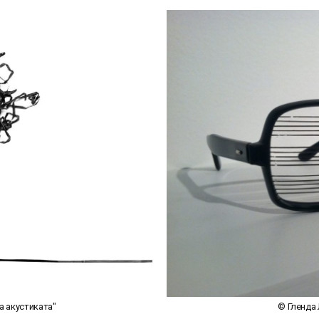
а акустиката"
© Гленда 