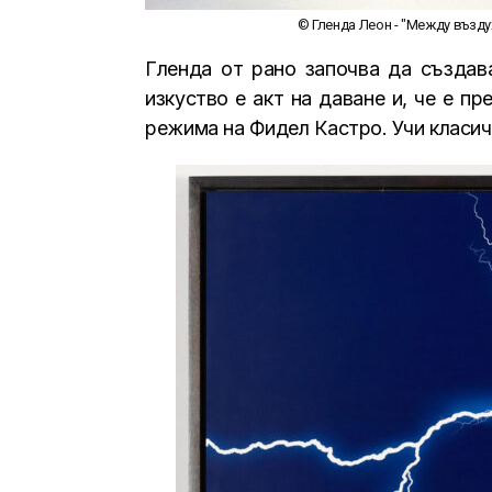
© Гленда Леон - "Между възду
Гленда
от
рано започва да създав
изкуство е акт на даване и, че е п
режима на Фидел Кастро. У
чи класич