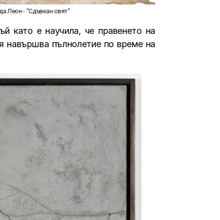
да Леон - "Сдъвкан свят"
ъй като е научила, че правенето на
 Тя навършва пълнолетие по време на