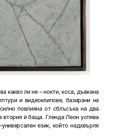
 какво ли не – нокти, коса, дъвкана
лптури и видеоклипове, базирани на
 силно повлияна от сблъсъка на два
на втория ѝ баща. Гленда Леон успява
-универсален език, който надхвърля