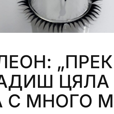
Силни жени
Насам-натам
Други
ЛЕОН: „ПРЕ
РАДИШ ЦЯЛА
 С МНОГО 