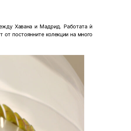
 между Хавана и Мадрид. Работата ѝ
ст от постоянните колекции на много