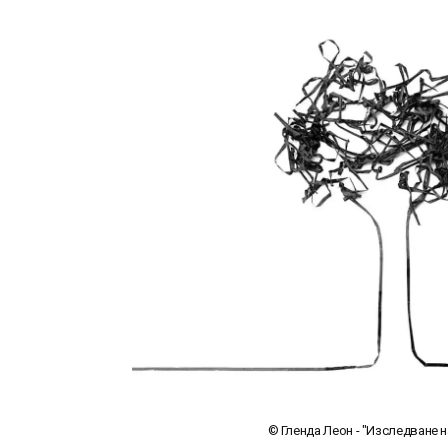
© Гленда Леон - "Изследване н