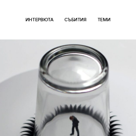
ИНТЕРВЮТА
СЪБИТИЯ
ТЕМИ
Архитектура
Арт
Kино
Музика
Сцена
Фотография
Дизайн
Литература и фи