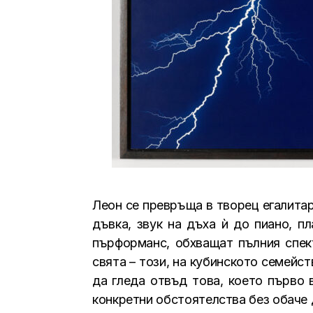
Леон се превръща в творец егалитар
дъвка, звук на дъха ѝ до пиано, пл
пърформанс, обхващат пълния спе
свята – този, на кубинското семейст
да гледа отвъд това, което първо 
конкретни обстоятелства без обаче 