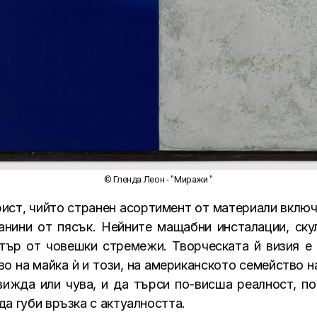
© Гленда Леон - "Миражи "
ист, чийто странен асортимент от материали включва
анини от пясък.
Нейните мащабни инсталации, ску
ктър от човешки стремежи
. Творческата й визия е
во на майка ѝ и този, на американското семейство 
вижда или чува, и да търси по-висша реалност, по
да губи връзка с актуалността.