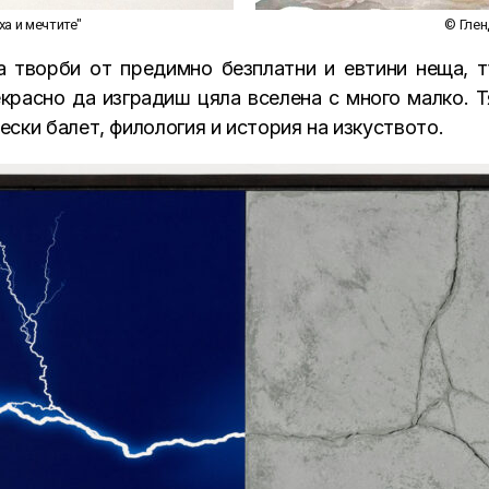
ха и мечтите"
© Глен
а творби от предимно безплатни и евтини неща, т
рекрасно да изградиш цяла вселена с много малко.
ески балет, филология и история на изкуството.