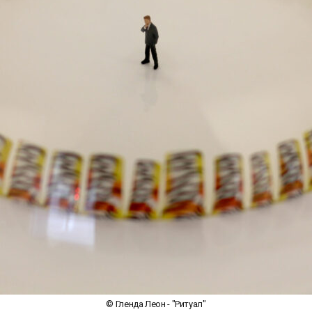
© Гленда Леон - "Ритуал"