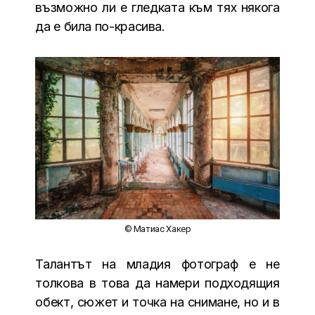
възможно ли е гледката към тях някога
да е била по-красива.
© Матиас Хакер
Талантът на младия фотограф е не
толкова в това да намери подходящия
обект, сюжет и точка на снимане, но и в