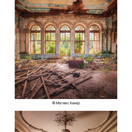
© Матиас Хакер