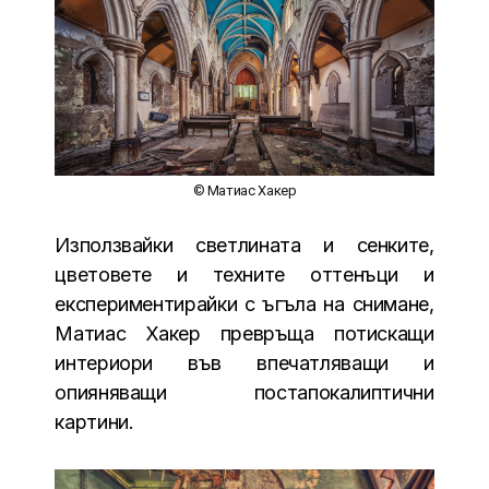
© Матиас Хакер
Използвайки светлината и сенките,
цветовете и техните оттенъци и
експериментирайки с ъгъла на снимане,
Матиас Хакер превръща потискащи
интериори във впечатляващи и
опияняващи постапокалиптични
картини.