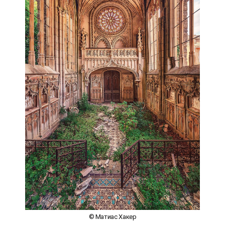
© Матиас Хакер