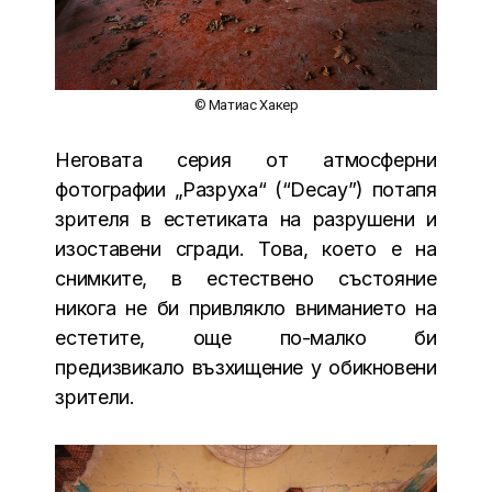
© Матиас Хакер
Неговата серия от атмосферни
фотографии „Разруха“ (“Decay”) потапя
зрителя в естетиката на разрушени и
изоставени сгради. Това, което е на
снимките, в естествено състояние
никога не би привлякло вниманието на
естетите, още по-малко би
предизвикало възхищение у обикновени
зрители.