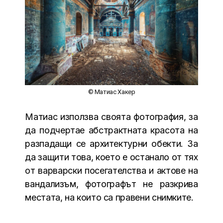
© Матиас Хакер
Матиас използва своята фотография, за
да подчертае абстрактната красота на
разпадащи се архитектурни обекти. За
да защити това, което е останало от тях
от варварски посегателства и актове на
вандализъм, фотографът не разкрива
местата, на които са правени снимките.