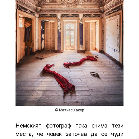
© Матиас Хакер
Немският фотограф така снима тези
места, че човек започва да се чуди