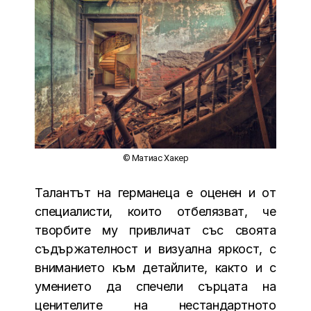
© Матиас Хакер
Талантът на германеца е оценен и от
специалисти, които отбелязват, че
творбите му привличат със своята
съдържателност и визуална яркост, с
вниманието към детайлите, както и с
умението да спечели сърцата на
ценителите на нестандартното