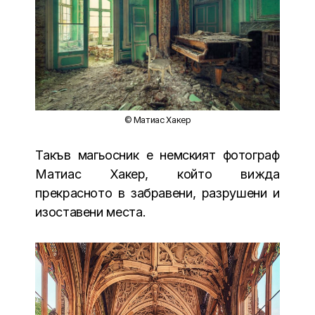
© Матиас Хакер
Такъв магьосник е немският фотограф
Матиас Хакер, който вижда
прекрасното в забравени, разрушени и
изоставени места.