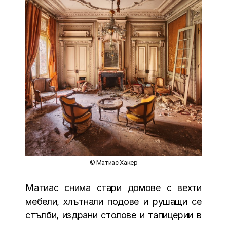
© Матиас Хакер
Матиас снима стари домове с вехти
мебели, хлътнали подове и рушащи се
стълби, издрани столове и тапицерии в