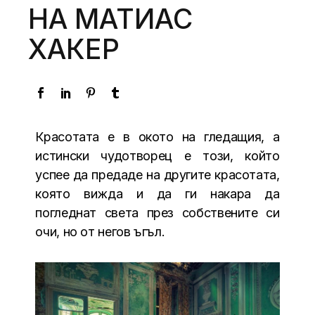
НА МАТИАС
ХАКЕР
Красотата е в окото на гледащия, а
истински чудотворец е този, който
успее да предаде на другите красотата,
която вижда и да ги накара да
погледнат света през собствените си
очи, но от негов ъгъл.