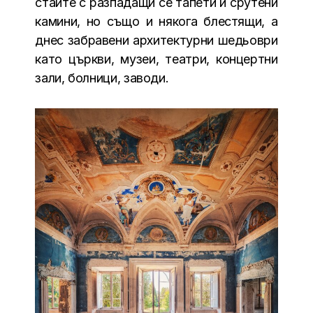
стаите с разпадащи се тапети и срутени
камини, но също и някога блестящи, а
днес забравени архитектурни шедьоври
като църкви, музеи, театри, концертни
зали, болници, заводи.