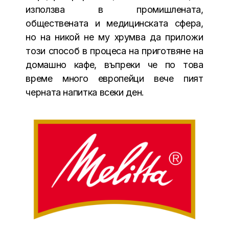
използва в промишлената,
обществената и медицинската сфера,
но на никой не му хрумва да приложи
този способ в процеса на приготвяне на
домашно кафе, въпреки че по това
време много европейци вече пият
черната напитка всеки ден.