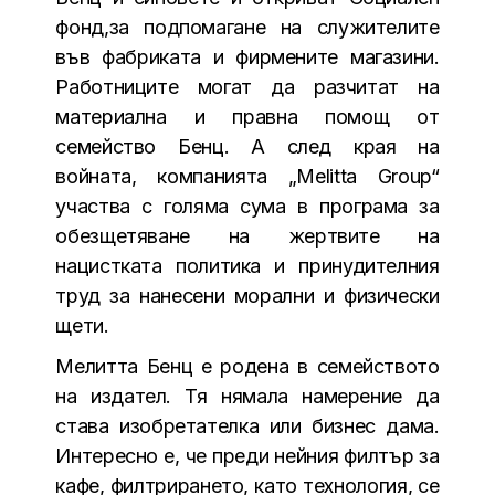
фонд,за подпомагане на служителите
във фабриката и фирмените магазини.
Работниците могат да разчитат на
материална и правна помощ от
семейство Бенц. А след края на
войната, компанията „Melitta Group“
участва с голяма сума в програма за
обезщетяване на жертвите на
нацистката политика и принудителния
труд за нанесени морални и физически
щети.
Мелитта Бенц е родена в семейството
на издател. Тя нямала намерение да
става изобретателка или бизнес дама.
Интересно е, че преди нейния филтър за
кафе, филтрирането, като технология, се