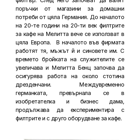
филтър. След него започват да валят
поръчки от магазини за домашни
потреби от цяла Германия. До началото
на 20-те години на 20-ти век филтрите
за кафе на Мелитта вече се използват в
цяла Европа. В началото във фирмата
работят тя, мъжът й и синовете им. С
времето бройката на служителите се
увеличава и Мелитта Бенц започва да
осигурява работа на около стотина
дрезденчани. Междувременно
германката, превърнала се в
изобретателка и бизнес дама,
продължава да експериментира с
филтрите и с друго оборудване за кафе.