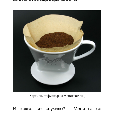
Хартиеният филтър на Мелитта Бенц
И какво се случило? Мелитта се