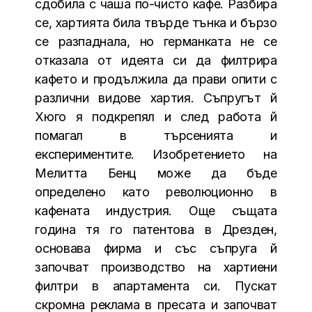
сдобила с чаша по-чисто кафе. Разбира
се, хартията била твърде тънка и бързо
се разпаднала, но германката не се
отказала от идеята си да филтрира
кафето и продължила да прави опити с
различни видове хартия. Съпругът й
Хюго я подкрепял и след работа й
помагал в търсенията и
експериментите. Изобретението на
Мелитта Бенц може да бъде
определено като революционно в
кафената индустрия. Още същата
година тя го патентова в Дрезден,
основава фирма и със съпруга й
започват производство на хартиени
филтри в апартамента си. Пускат
скромна реклама в пресата и започват