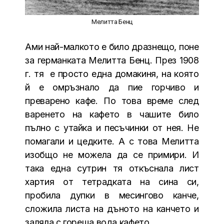
Мелитта Бенц
Ами най-малкото е било дразнещо, поне
за германката Мелитта Бенц. През 1908
г. тя е просто една домакиня, на която
й е омръзнало да пие горчиво и
преварено кафе. По това време след
варенето на кафето в чашите било
пълно с утайка и песъчинки от нея. Не
помагали и цедките. А с това Мелитта
изобщо не можела да се примири. И
така една сутрин тя откъснала лист
хартия от тетрадката на сина си,
пробила дупки в месингово канче,
сложила листа на дъното на канчето и
заляла с гореща вода кафето.