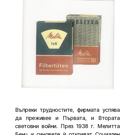
Въпреки трудностите, фирмата успява
да преживее и Първата, и Втората
световни войни. През 1938 г. Мелитта
Бенц и синовете ѝ откриват Социален