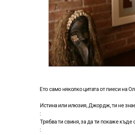
Ето само няколко цитата от пиеси на Ол
Истина или илюзия, Джордж, ти не зна
:
Трябва ти свиня, за да ти покаже къде
: