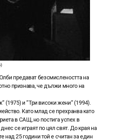
6)
 Олби предават безсмислеността на
отно признава, че дължи много на
 (1975) и “Три високи жени“ (1994).
мейство. Като млад се прехранва като
риета в САЩ, но постига успех в
днес се играят по цял свят. До края на
е над 25 години той е считан за един