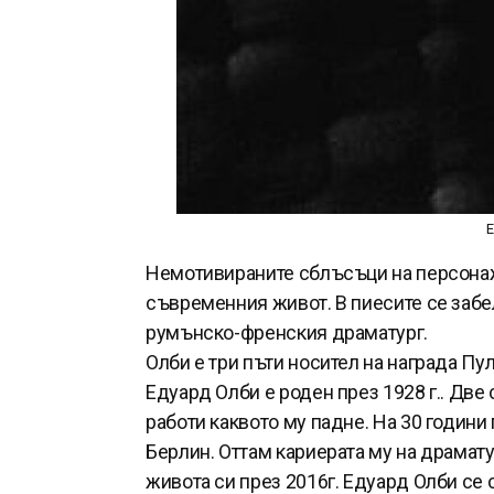
Е
Немотивираните сблъсъци на персонаж
съвременния живот. В пиесите се забе
румънско-френския драматург.
Олби е три пъти носител на награда Пул
Едуард Олби е роден през 1928 г.. Дв
работи каквото му падне. На 30 години 
Берлин. Оттам кариерата му на драмату
живота си през 2016г. Едуард Олби се 