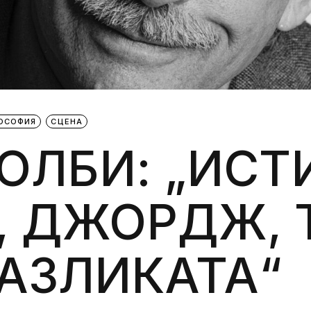
Силни жени
Насам-натам
Други
ЛОСОФИЯ
СЦЕНА
ОЛБИ: „ИСТ
 ДЖОРДЖ, 
АЗЛИКАТА“