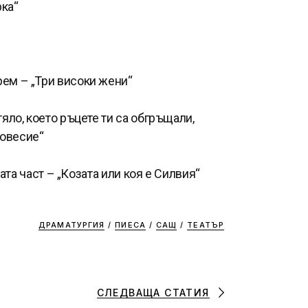
рка“
рем – „Три високи жени“
тяло, което ръцете ти са обгръщали,
новесие“
ната част – „Козата или коя е Силвия“
ДРАМАТУРГИЯ
/
ПИЕСА
/
САЩ
/
ТЕАТЪР
СЛЕДВАЩА СТАТИЯ