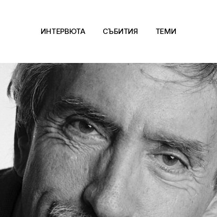
ИНТЕРВЮТА
СЪБИТИЯ
ТЕМИ
Архитектура
Арт
Kино
Музика
Сцена
Фотография
Дизайн
Литература и фи