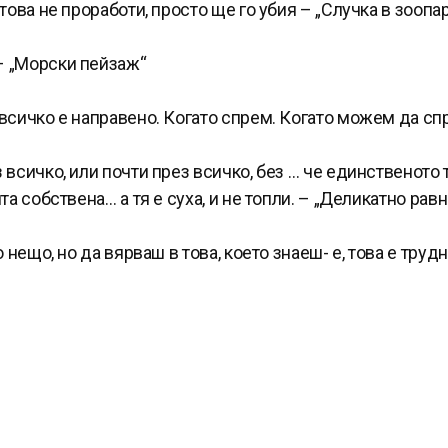
това не проработи, просто ще го убия – „Случка в зоопа
– „Морски пейзаж“
 всичко е направено. Когато спрем. Когато можем да сп
всичко, или почти през всичко, без … че единственото 
та собствена… а тя е суха, и не топли. – „Деликатно рав
 нещо, но да вярваш в това, което знаеш- е, това е труд