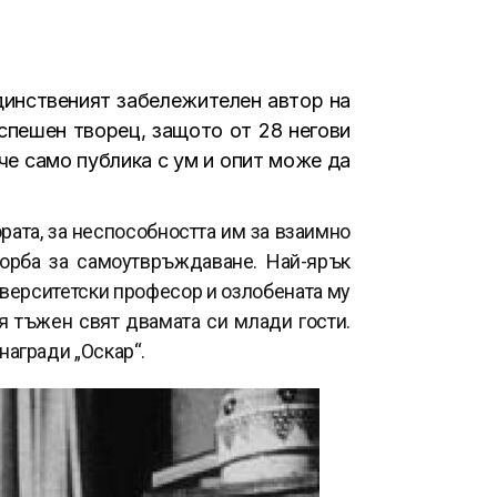
динственият забележителен автор на
успешен творец, защото от 28 негови
 че само публика с ум и опит може да
ората, за неспособността им за взаимно
борба за самоутвръждаване. Най-ярък
ниверситетски професор и озлобената му
я тъжен свят двамата си млади гости.
награди „Оскар“.