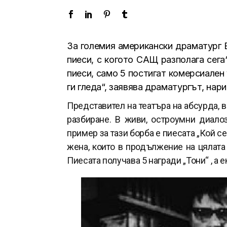
За големия американски драматург 
пиеси, с когото САЩ разполага сега
пиеси, само 5 постигат комерсиален 
ги гледа“, заявява драматургът, нар
Представител на театъра на абсурда, в
разбиране. В живи, остроумни диало
пример за тази борба е пиесата „Кой с
жена, които в продължение на цялата
Пиесата получава 5 награди „Тони“ , а 