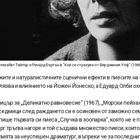
лизабет Тейлър и Ричард Бъртън в "Кой се страхува от Вирджиния Улф" (196
ите и натуралистичните сценични ефекти в пиесите на
лязва и влиянието на Йожен Йонеско, а Едуард Олби ох
ицър за „Деликатно равновесие“ (1967), „Морски пейзаж“
е седмици след раждането си е осиновен от заможно се
пише първата си пиеса „Случка в зоопарка“, която не е п
рг тръгва нагоре и той създава множество пиеси, които 
смята за неуспешен драматург, въпреки че за последнит