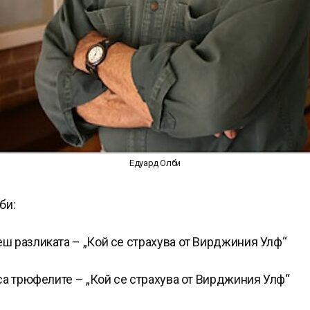
Едуард Олби
би:
еш разликата – „Кой се страхува от Вирджиния Улф“
 са трюфелите – „Кой се страхува от Вирджиния Улф“