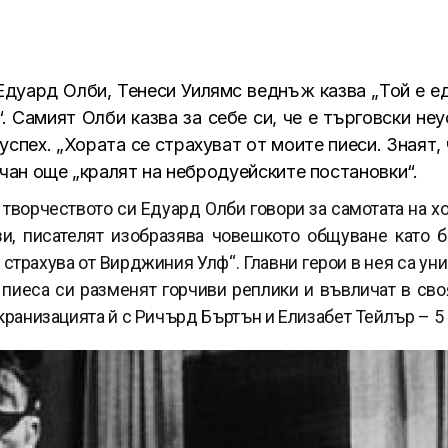
Едуард Олби, Тенеси Уилямс веднъж казва „Той е е
“. Самият Олби казва за себе си, че е търговски не
успех. „Хората се страхуват от моите пиеси. Знаят,
ичан още „кралят на небродуейските постановки“.
 творчеството си Едуард Олби говори за самотата на х
зи, писателят изобразява човешкото общуване като 
е страхува от Вирджиния Улф“. Главни герои в нея са у
 пиеса си разменят горчиви реплики и въвличат в сво
екранизацията й с Ричърд Бъртън и Елизабет Тейлър – 5 