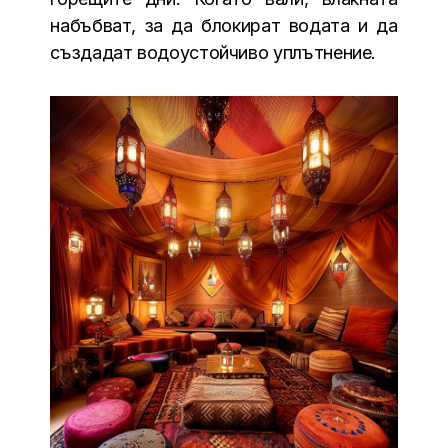
набъбват, за да блокират водата и да
създадат водоустойчиво уплътнение.