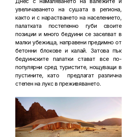
Днес с намаляването на валежите и
увеличаването на сушата в региона,
както и с нарастването на населението,
палатката постепенно губи своите
позиции и много бедуини се заселват в
малки убежища, направени предимно от
бетонни блокове и калай. Затова пък
бедуинските палатки стават все по-
популярни сред туристите, нощуващи в
пустините, като предлагат различна
степен на лукс в преживяването.