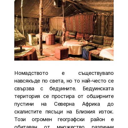
Номадството е съществувало
навсякъде по света, но то най-често се
свързва с бедуините. Бедуинската
територия се простира от обширните
пустини на Северна Африка до
скалистите пясъци на Близкия изток.
Този огромен географски район е
обитаван от множество различни