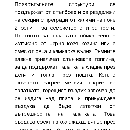
Правоъгълните структури се
поддържат от стълбове и са разделени
на секции с прегради от килими на поне
2 зони – за семейството и за гости.
Платното за палатката обикновено е
изтъкано от черна козя козина или е
смес от овча и камилска вълна. Тъмните
влакна привличат слънчевата топлина,
за да поддържат палатката хладна през
деня и топла през нощта. Когато
слънцето нагрее черния покрив на
палатката, горещият въздух започва да
се издига над плата и принуждава
въздуха да бъде изтеглен от
вътрешността на палатката. Това
създава ефект на охлаждащ вятър през
горещите дни. Когато вали, влакната