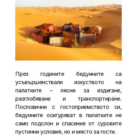
През годините бедуините са
усъвършенствали изкуството на
палатките – лесни за издигане,
разглобяване и транспортиране.
Пословични с гостоприемството си,
бедуините осигуряват в палатките не
само подслон и спасение от суровите
пустинни условия, но и място за гости.