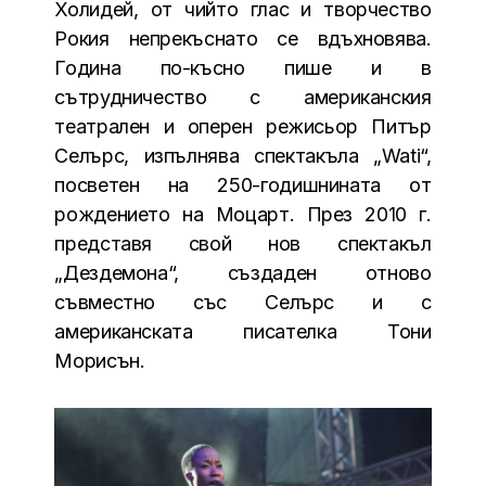
Холидей, от чийто глас и творчество
Рокия непрекъснато се вдъхновява.
Година по-късно пише и в
сътрудничество с американския
театрален и оперен режисьор Питър
Селърс, изпълнява спектакъла „Wati“,
посветен на 250-годишнината от
рождението на Моцарт. През 2010 г.
представя свой нов спектакъл
„Дездемона“, създаден отново
съвместно със Селърс и с
американската писателка Тони
Морисън.