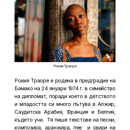
Рокия Траоре
Рокия Траоре е родена в предградие на
Бамако на 24 януари 1974 г. в семейство
на дипломат, поради което в детството
и младостта си много пътува в Алжир,
Саудитска Арабия, Франция и Белгия,
където учи. Тя пише текстове на песни,
композира, аранжира, пее и свири на