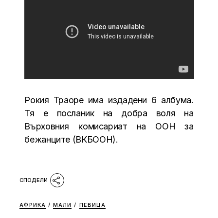
Рокия Траоре има издадени 6 албума.
Тя е посланик на добра воля на
Върховния комисариат на ООН за
бежанците (ВКБООН).
АФРИКА
/
МАЛИ
/
ПЕВИЦА