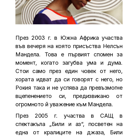
През 2003 г. в Южна Африка участва
във вечеря на която присъства Нелсън
Мандела. Това е първият спомен за
момент, когато загубва ума и дума.
Стои само през един човек от него,
хората идват да си говорят с него, но
Рокия така и не успява да превъзмогне
вцепенението си, предизвикано от
огромното й уважение към Мандела.
През 2005 г. участва в САЩ в
спектакъла „Били и аз“, посветен на
една от кралиците на джаза, Били