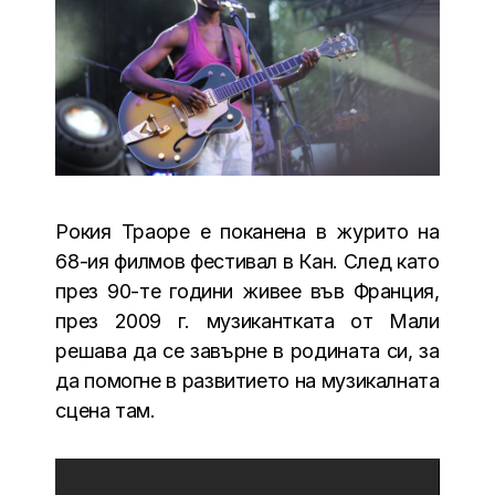
Рокия Траоре е поканена в журито на
68-ия филмов фестивал в Кан. След като
през 90-те години живее във Франция,
през 2009 г. музикантката от Мали
решава да се завърне в родината си, за
да помогне в развитието на музикалната
сцена там.