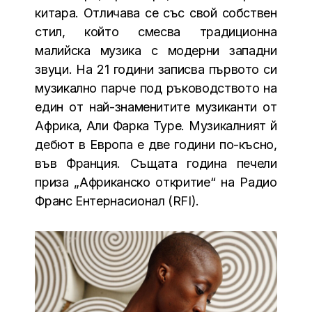
китара. Отличава се със свой собствен
стил, който смесва традиционна
малийска музика с модерни западни
звуци. На 21 години записва първото си
музикално парче под ръководството на
един от най-знаменитите музиканти от
Африка, Али Фарка Туре. Музикалният й
дебют в Европа е две години по-късно,
във Франция. Същата година печели
приза „Африканско откритие“ на Радио
Франс Ентернасионал (RFI).