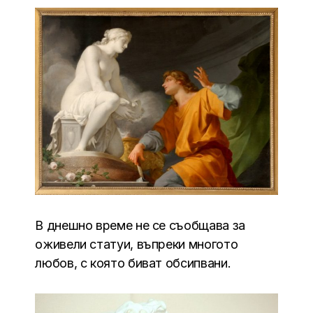
В днешно време не се съобщава за
оживели статуи, въпреки многото
любов, с която биват обсипвани.