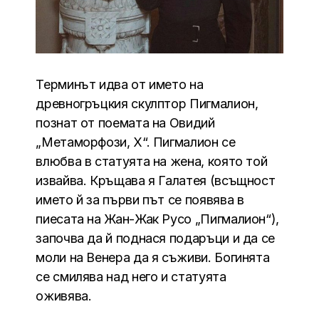
Терминът идва от името на
древногръцкия скулптор Пигмалион,
познат от поемата на Овидий
„Метаморфози, Х“. Пигмалион се
влюбва в статуята на жена, която той
извайва. Кръщава я Галатея (всъщност
името й за първи път се появява в
пиесата на Жан-Жак Русо „Пигмалион“),
започва да й поднася подаръци и да се
моли на Венера да я съживи. Богинята
се смилява над него и статуята
оживява.