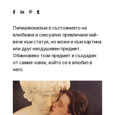
Пигмалионизъм е състоянието на
влюбване и сексуално привличане най-
вече към статуя, но може и към картина
или друг неодушевен предмет.
Обикновено този предмет е създаден
от самия човек, който се е влюбил в
него.