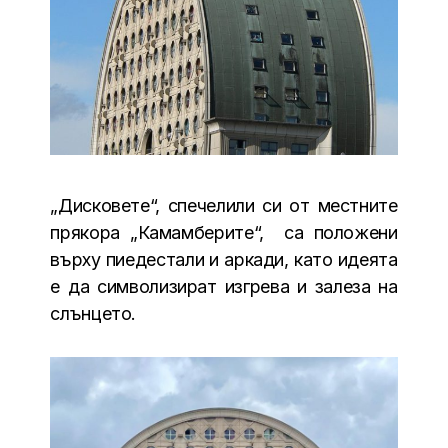
„Дисковете“, спечелили си от местните
прякора „Камамберите“, са положени
върху пиедестали и аркади, като идеята
е да символизират изгрева и залеза на
слънцето.