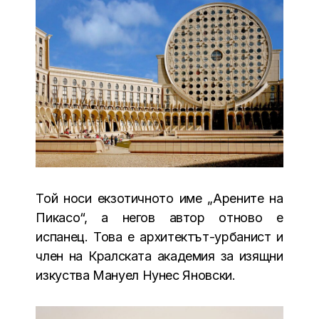
Той носи екзотичното име „Арените на
Пикасо“, а негов автор отново е
испанец. Това е архитектът-урбанист и
член на Кралската академия за изящни
изкуства Мануел Нунес Яновски.