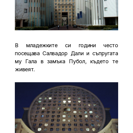
В младежките си години често
посещава Салвадор Дали и съпругата
му Гала в замъка Пубол, където те
живеят.