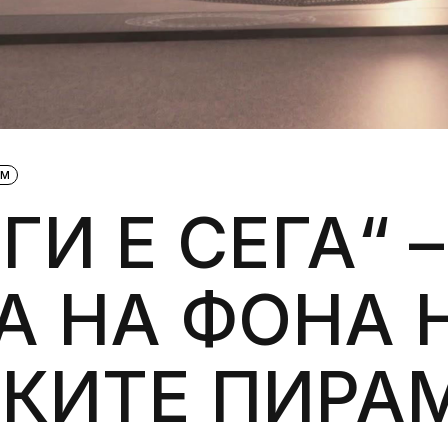
Силни жени
Насам-натам
Други
АМ
И Е СЕГА“ –
А НА ФОНА 
СКИТЕ ПИРА