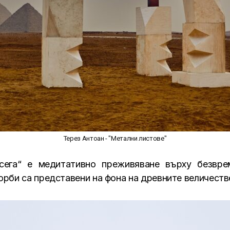
Терез Антоан - "Метални листове"
сега“ е медитативно преживяване върху безврем
рби са представени на фона на древните величеств