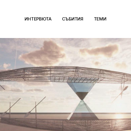
ИНТЕРВЮТА
СЪБИТИЯ
ТЕМИ
Архитектура
Арт
Kино
Музика
Сцена
Фотография
Дизайн
Литература и фи