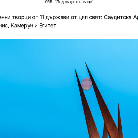
ORB - "Под същото слънце"
нни творци от 11 държави от цял свят: Саудитска А
ис, Камерун и Египет.