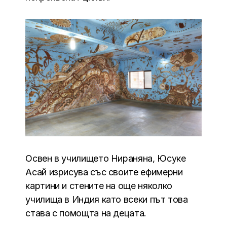
Освен в училището Нираняна, Юсуке
Асай изрисува със своите ефимерни
картини и стените на още няколко
училища в Индия като всеки път това
става с помощта на децата.