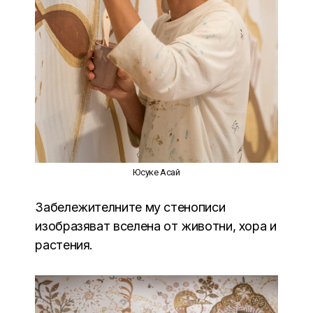
Юсуке Асай
Забележителните му стенописи
изобразяват вселена от животни, хора и
растения.