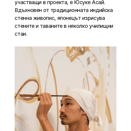
участващи в проекта, е Юсуке Асай.
Вдъхновен от традиционната индийска
стенна живопис, японецът изрисува
стените и таваните в няколко училищни
стаи.