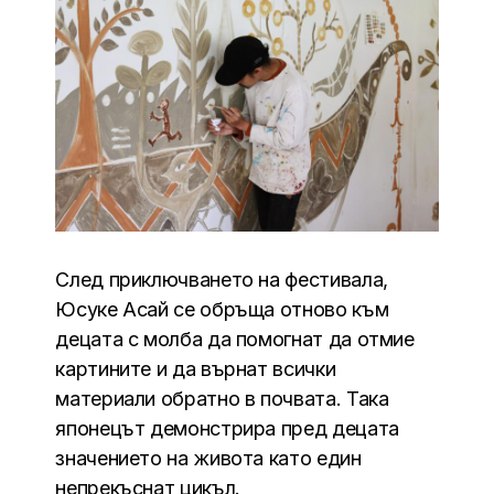
След приключването на фестивала,
Юсуке Асай се обръща отново към
децата с молба да помогнат да отмие
картините и да върнат всички
материали обратно в почвата. Така
японецът демонстрира пред децата
значението на живота като един
непрекъснат цикъл.