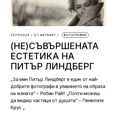
23/11/2024
ОТ
АNTRAKT
ФОТОГРАФИЯ
(НЕ)СЪВЪРШЕНАТА
ЕСТЕТИКА НА
ПИТЪР ЛИНДБЕРГ
„За мен Питър Линдберг е един от най-
добрите фотографи в улавянето на образа
на жената“ – Робин Райт „Почти можеш
да видиш частици от душата“ – Пенелопе
Крус „