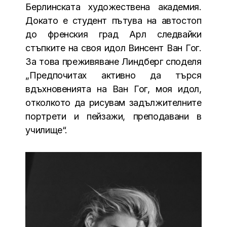
Берлинската художествена академия.
Докато е студент пътува на автостоп
до френския град Арл следвайки
стъпките на своя идол Винсент Ван Гог.
За това преживяване Линдберг споделя
„Предпочитах активно да търся
вдъхновенията на Ван Гог, моя идол,
отколкото да рисувам задължителните
портрети и пейзажи, преподавани в
училище“.