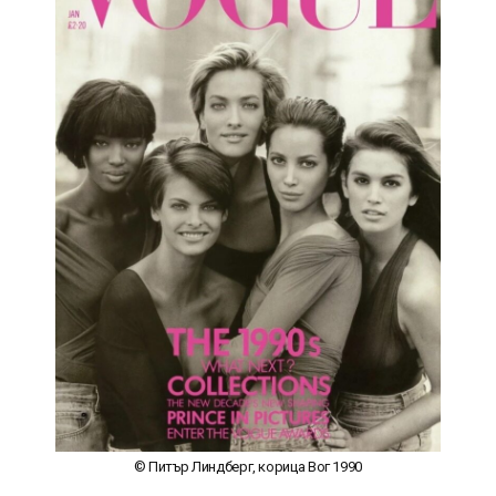
© Питър Линдберг, корица Вог 1990