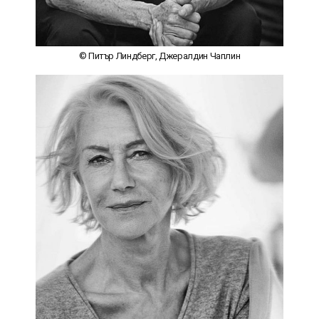
© Питър Линдберг, Джералдин Чаплин