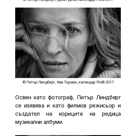
© Питър Линдберг, Ума Търман, календар Pirelli 2017
Освен като фотограф, Питър Линдберг
се изявява и като филмов режисьор и
създател на кориците на редица
музикални албуми.