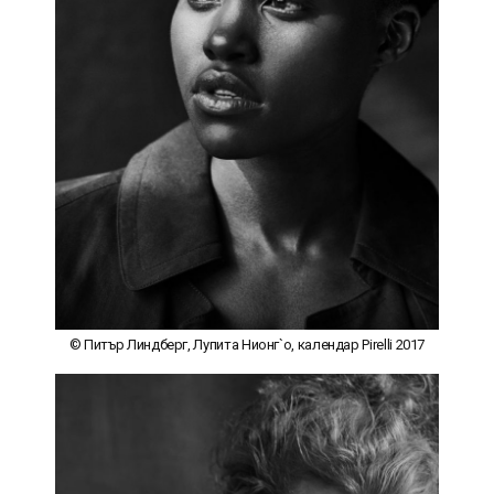
© Питър Линдберг, Лупита Нионг`о, календар Pirelli 2017