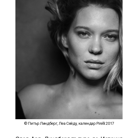
© Питър Линдберг, Леа Сейду, календар Pirelli 2017