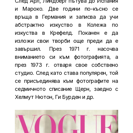
След Арл, Линдберг пътува до Испания
и Мароко. Две години по-късно се
връща в Германия и записва да учи
абстрактно изкуство в Колежа по
изкуства в Крефелд. Поканен е да
изложи свои творби още преди да е
завършил. През 1971 г. насочва
вниманието си към фотографията, а
през 1973 г. отваря свое собствено
студио. След като става популярен, той
се присъединява към фотографите на
седмичното списание Щерн, заедно с
Хелмут Нютон, Ги Бурден и др.