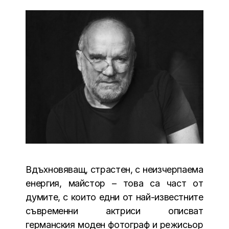
Вдъхновяващ, страстен, с неизчерпаема
енергия, майстор – това са част от
думите, с които едни от най-известните
съвременни актриси описват
германския моден фотограф и режисьор