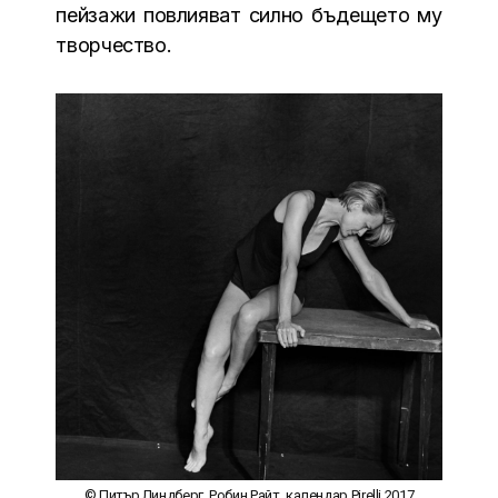
пейзажи повлияват силно бъдещето му
творчество.
© Питър Линдберг, Робин Райт, календар Pirelli 2017