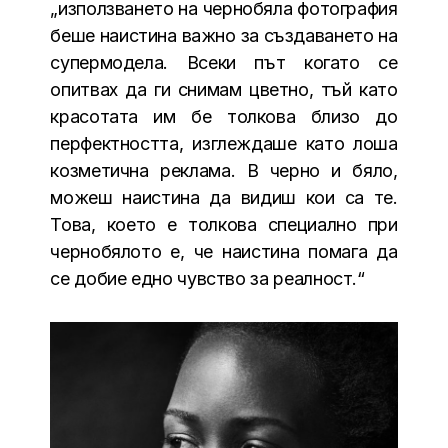
„използването на чернобяла фотография
беше наистина важно за създаването на
супермодела. Всеки път когато се
опитвах да ги снимам цветно, тъй като
красотата им бе толкова близо до
перфектността, изглеждаше като лоша
козметична реклама. В черно и бяло,
можеш наистина да видиш кои са те.
Това, което е толкова специално при
чернобялото е, че наистина помага да
се добие едно чувство за реалност.“