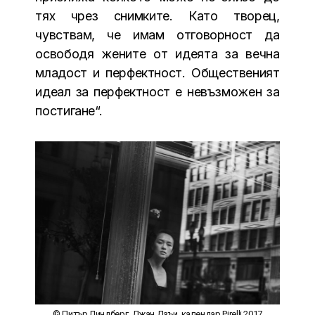
тях чрез снимките. Като творец,
чувствам, че имам отговорност да
освободя жените от идеята за вечна
младост и перфектност. Общественият
идеал за перфектност е невъзможен за
постигане“.
© Питър Линдберг, Джан Дзъи, календар Pirelli 2017