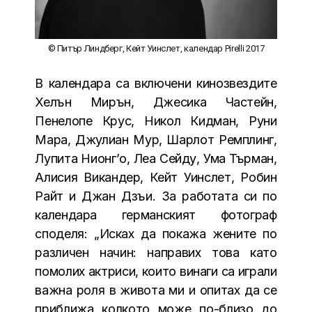
© Питър Линдберг, Кейт Уинслет, календар Pirelli 2017
В календара са включени кинозвездите
Хелън Мирън, Джесика Частейн,
Пенелопе Крус, Никол Кидман, Руни
Мара, Джулиан Мур, Шарлот Ремплинг,
Лупита Нионг’о, Леа Сейду, Ума Търман,
Алисия Викандер, Кейт Уинслет, Робин
Райт и Джан Дзъи. За работата си по
календара германският фотограф
споделя: „Исках да покажа жените по
различен начин: направих това като
помолих актриси, които винаги са играли
важна роля в живота ми и опитах да се
приближа колкото може по-близо до