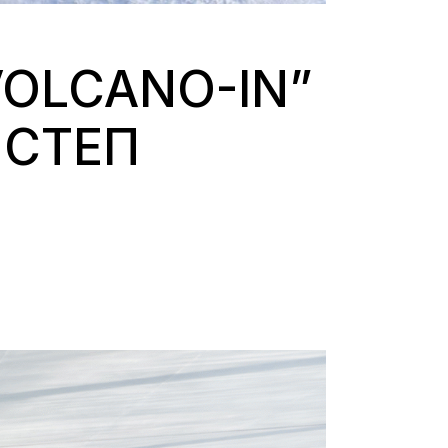
OLCANO-IN”
 СТЕП