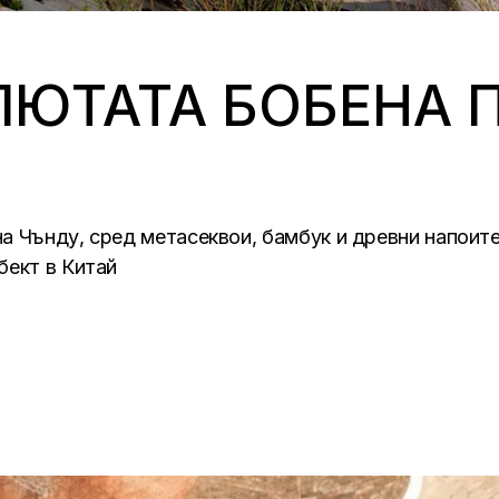
ЛЮТАТА БОБЕНА 
а Чънду, сред метасеквои, бамбук и древни напоите
бект в Китай