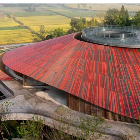
Силни жени
Насам-натам
Други