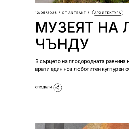
12/05/2026
ОТ
АNTRAKT
АРХИТЕКТУРА
МУЗЕЯТ НА 
ЧЪНДУ
В сърцето на плодородната равнина н
врати един нов любопитен културен о