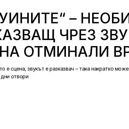
РУИНИТЕ“ – НЕО
КАЗВАЩ ЧРЕЗ ЗВ
 НА ОТМИНАЛИ В
о е сцена, звукът е разказвач – така накратко може
 дни отвори