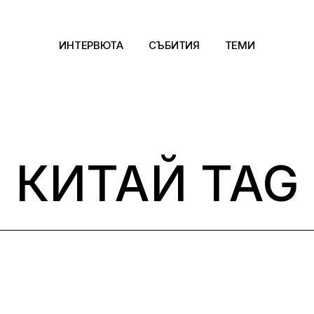
ИНТЕРВЮТА
СЪБИТИЯ
ТЕМИ
Архитектура
Арт
КИТАЙ TAG
Kино
Музика
Сцена
Фотография
Дизайн
Литература и фи