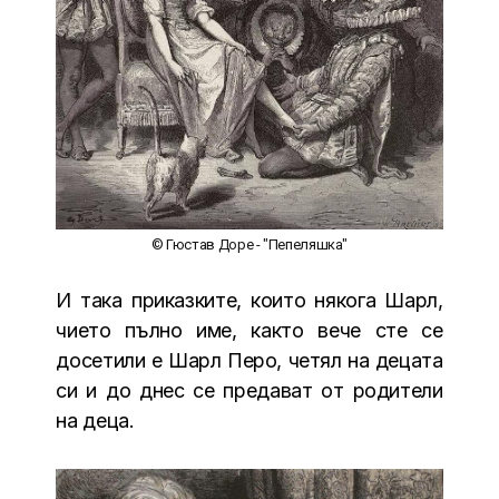
© Гюстав Доре - "Пепеляшка"
И така приказките, които някога Шарл,
чието пълно име, както вече сте се
досетили е Шарл Перо, четял на децата
си и до днес се предават от родители
на деца.