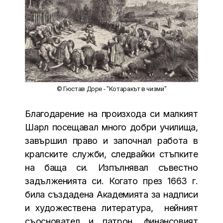
© Гюстав Доре - "Котаракът в чизми"
Благодарение на произхода си малкият
Шарл посещавал много добри училища,
завършил право и започнал работа в
кралските служби, следвайки стъпките
на баща си. Изпълнявал съвестно
задълженията си. Когато през 1663 г.
била създадена Академията за надписи
и художествена литература, нейният
съосновател и патрон, финансовият