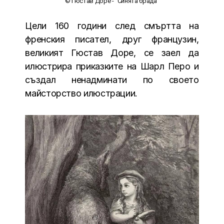
© Гюстав Доре - "Синята брада"
Цели 160 години след смъртта на
френския писател, друг французин,
великият Гюстав Доре, се заел да
илюстрира приказките на Шарл Перо и
създал ненадминати по своето
майсторство илюстрации.