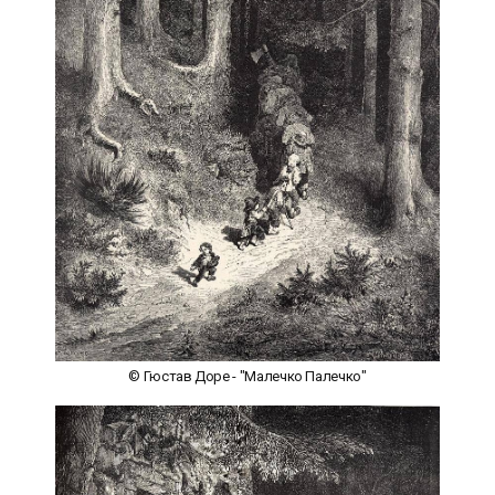
© Гюстав Доре - "Малечко Палечко"