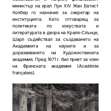
министър на крал Луи XIV Жан Батист
Колбер го назначил за секретар на
институцията. Като отговарящ за
политиката по изкуствата и
литературата в двора на Краля-Слънце,
Шарл съдействал за създаването на
Академията на науките и за
доразвиването на Художествената
академия. Пред 1671 г. бил приет за член
на Френската академия (Académie
françaises).