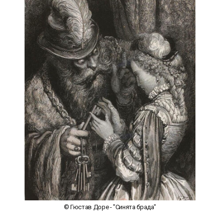
© Гюстав Доре - "Синята брада"