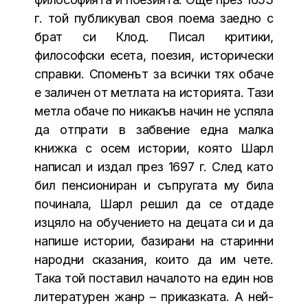
г. той публикувал своя поема заедно с
брат си Клод. Писал критики,
философски есета, поезия, исторически
справки. Споменът за всички тях обаче
е заличен от метлата на историята. Тази
метла обаче по никакъв начин не успяла
да отпрати в забвение една малка
книжка с осем истории, която Шарл
написал и издал през 1697 г. След като
бил пенсиониран и съпругата му била
починала, Шарл решил да се отдаде
изцяло на обучението на децата си и да
напише истории, базирани на старинни
народни сказания, които да им чете.
Така той поставил началото на един нов
литературен жанр – приказката. А ней-