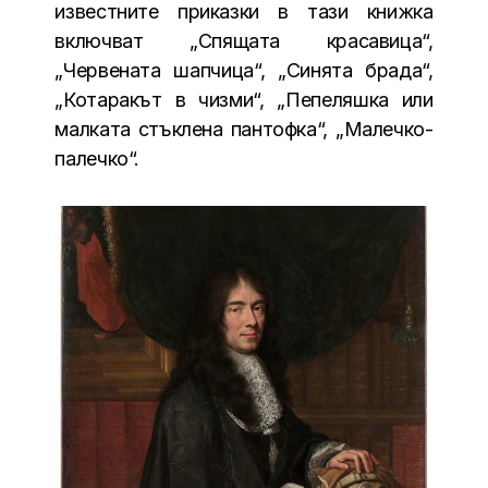
известните приказки в тази книжка
включват „Спящата красавица“,
„Червената шапчица“, „Синята брада“,
„Котаракът в чизми“, „Пепеляшка или
малката стъклена пантофка“, „Малечко-
палечко“.