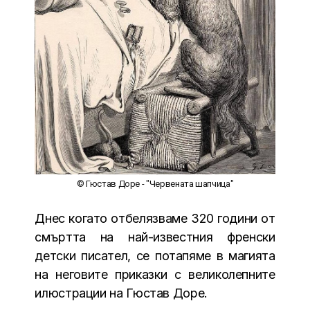
© Гюстав Доре - "Червената шапчица"
Днес когато отбелязваме 320 години от
смъртта на най-известния френски
детски писател, се потапяме в магията
на неговите приказки с великолепните
илюстрации на Гюстав Доре.