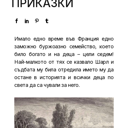
ПРИКАЗКИ
Имало едно време във Франция едно
заможно буржоазно семейство, което
било богато и на деца – цели седем!
Най-малкото от тях се казвало Шарл и
съдбата му била отредила името му да
остане в историята и всички деца по
света да са чували за него.