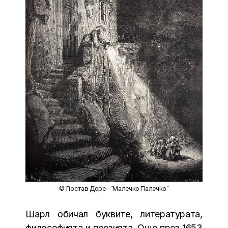
© Гюстав Доре - "Малечко Палечко"
Шарл обичал буквите, литературата,
философията и поезията. Още през 1653