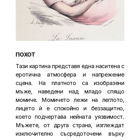
ПОХОТ
Тази картина представя една наситена с
еротична атмосфера и напрежение
сцена. На платното са изобразени
мъже, наведени над младо спящо
момиче. Момичето лежи на леглото,
лицето ѝ е спокойно и беззащитно,
което подчертава нейната уязвимост.
Мъжете, от друга страна, изглеждат
изключително съсредоточени върху