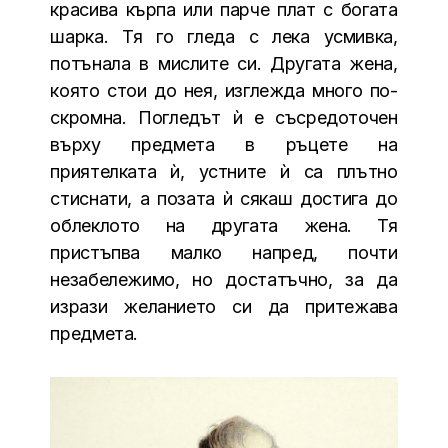
красива кърпа или парче плат с богата
шарка. Тя го гледа с лека усмивка,
потънала в мислите си. Другата жена,
която стои до нея, изглежда много по-
скромна. Погледът ѝ е съсредоточен
върху предмета в ръцете на
приятелката ѝ, устните ѝ са плътно
стиснати, а позата ѝ сякаш достига до
облеклото на другата жена. Тя
пристъпва малко напред, почти
незабележимо, но достатъчно, за да
изрази желанието си да притежава
предмета.