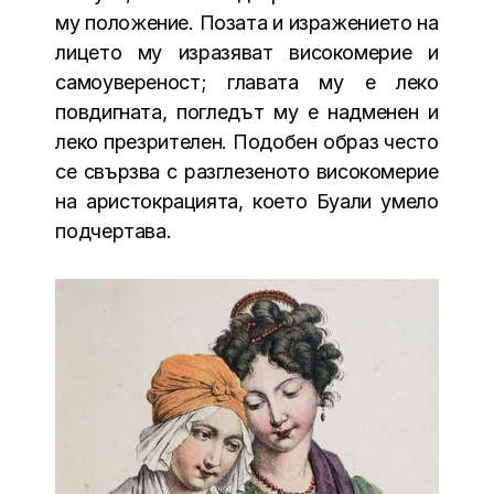
му положение. Позата и изражението на
лицето му изразяват високомерие и
самоувереност; главата му е леко
повдигната, погледът му е надменен и
леко презрителен. Подобен образ често
се свързва с разглезеното високомерие
на аристокрацията, което Буали умело
подчертава.