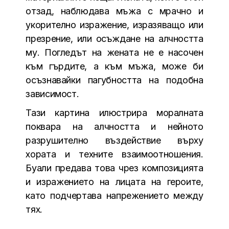
отзад, наблюдава мъжа с мрачно и
укорително изражение, изразяващо или
презрение, или осъждане на алчността
му. Погледът на жената не е насочен
към гърдите, а към мъжа, може би
осъзнавайки пагубността на подобна
зависимост.
Тази картина илюстрира моралната
поквара на алчността и нейното
разрушително въздействие върху
хората и техните взаимоотношения.
Буали предава това чрез композицията
и изражението на лицата на героите,
като подчертава напрежението между
тях.