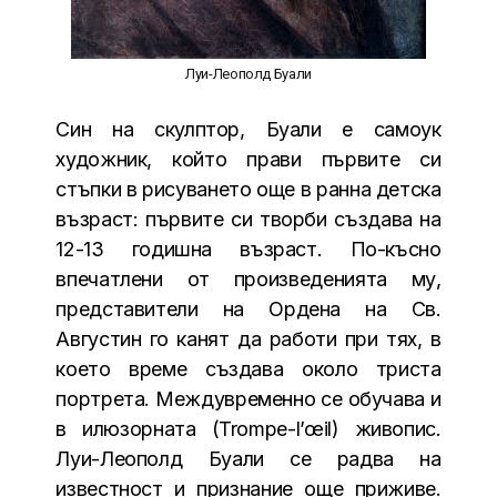
Луи-Леополд Буали
Син на скулптор, Буали е самоук
художник, който прави първите си
стъпки в рисуването още в ранна детска
възраст: първите си творби създава на
12-13 годишна възраст. По-късно
впечатлени от произведенията му,
представители на Ордена на Св.
Августин го канят да работи при тях, в
което време създава около триста
портрета. Междувременно се обучава и
в илюзорната (Trompe-l’œil) живопис.
Луи-Леополд Буали се радва на
известност и признание още приживе.