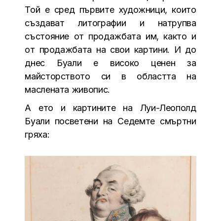
Той е сред първите художници, които
създават литографии и натрупва
състояние от продажбата им, както и
от продажбата на свои картини. И до
днес Буали е високо ценен за
майсторството си в областта на
маслената живопис.
А ето и картините на Луи-Леополд
Буали посветени на Седемте смъртни
гряха: