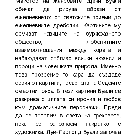
Майстор на жанровите сцени Буали
обичал да рисува образи от
ежедневието: от светските приеми до
ежедневните дреболии. Картините му
осмиват навиците на буржоазното
общество, любопитните
взаимоотношения между хората и
наблюдават отблизо всички нюанси и
пороци на човешката природа. Именно
това прозрение го кара да създаде
серия от картини, посветена на Седемте
смъртни гряха. В тези картини Буали се
разкрива с цялата си ирония и любов
към драматичните персонажи. Преди
да се потопим в света на греховете,
нека се запознаем накратко с
художника. Луи-Леополд Буали започва