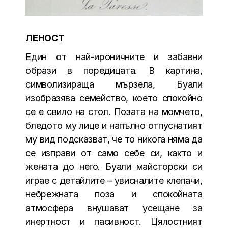
ЛЕНОСТ
Един от най-ироничните и забавни
образи в поредицата. В картина,
символизираща мързела, Буали
изобразява семейство, което спокойно
се е свило на стол. Позата на момчето,
бледото му лице и напълно отпуснатият
му вид подсказват, че то никога няма да
се изправи от само себе си, както и
жената до него. Буали майсторски си
играе с детайлите – увисналите клепачи,
небрежната поза и спокойната
атмосфера внушават усещане за
инертност и пасивност. Цялостният