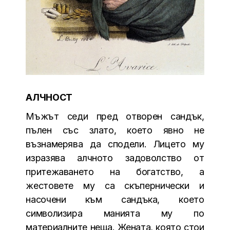
АЛЧНОСТ
Мъжът седи пред отворен сандък,
пълен със злато, което явно не
възнамерява да сподели. Лицето му
изразява алчното задоволство от
притежаването на богатство, а
жестовете му са скъпернически и
насочени към сандъка, което
символизира манията му по
материалните неща. Жената, която стои