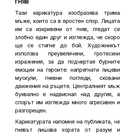
ГНЯВ
Тази карикатура изобразява трима
мъже, които са в яростен спор. Лицата
им са изкривени от гняв, гледат се
злобно един друг и изглежда, че скоро
ще се стигне до бой. Художникът
използва преувеличени, гротескни
изражения, за да подчертае бурните
емоции на героите: напрегнати лицеви
мускули, гневни погледи, сковани
движения на ръцете. Централният мъж
буквално е надвиснал над другия, а
спорът им изглежда много агресивен и
разгорещен.
Карикатурата напомня на публиката, че
гневът лишава хората от разум и