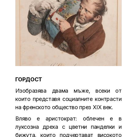
ГОРДОСТ
Изобразява двама мъже, всеки от
които представя социалните контрасти
на френското общество през XIX век.
Вляво е аристократ: облечен е в
луксозна дреха с цветни панделки и
бижута, които подчертават високото