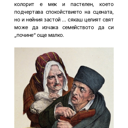
колорит е мек и пастелен, което
подчертава спокойствието на сцената,
но и нейния застой … сякаш целият свят
може да изчака семейството да си
„почине“ още малко.