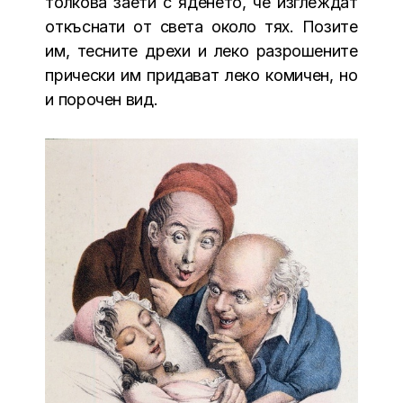
толкова заети с яденето, че изглеждат
откъснати от света около тях. Позите
им, тесните дрехи и леко разрошените
прически им придават леко комичен, но
и порочен вид.