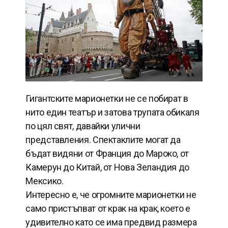
Гигантските марионетки не се побират в
нито един театър и затова трупата обикаля
по цял свят, давайки улични
представления. Спектаклите могат да
бъдат видяни от Франция до Мароко, от
Камерун до Китай, от Нова Зеландия до
Мексико.
Интересно е, че огромните марионетки не
само пристъпват от крак на крак, което е
удивително като се има предвид размера