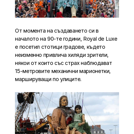
От момента на създаването си в
началото на 90-те години, Royal de Luxe
е посетил стотици градове, където
неизменно привлича хиляди зрители,
някои от които със страх наблюдават
15-метровите механични марионетки,
маршируващи по улиците.