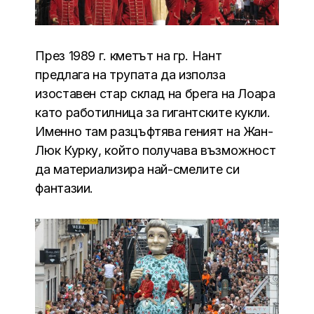
През 1989 г. кметът на гр. Нант
предлага на трупата да използа
изоставен стар склад на брега на Лоара
като работилница за гигантските кукли.
Именно там разцъфтява геният на Жан-
Люк Курку, който получава възможност
да материализира най-смелите си
фантазии.