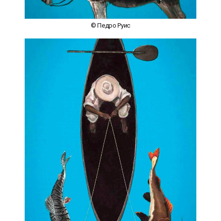
© Педро Руис