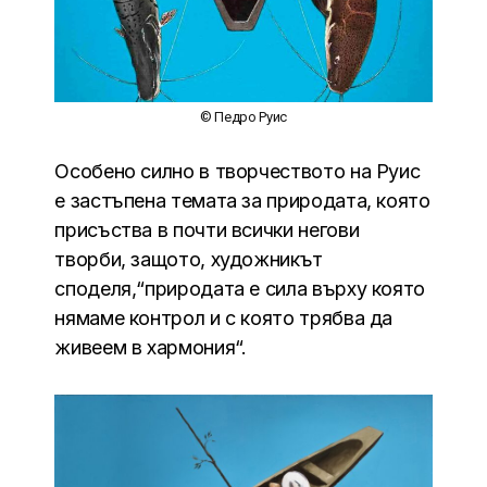
© Педро Руис
Особено силно в творчеството на Руис
е застъпена темата за природата, която
присъства в почти всички негови
творби, защото, художникът
споделя,“природата е сила върху която
нямаме контрол и с която трябва да
живеем в хармония“.