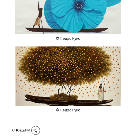
© Педро Руис
© Педро Руис