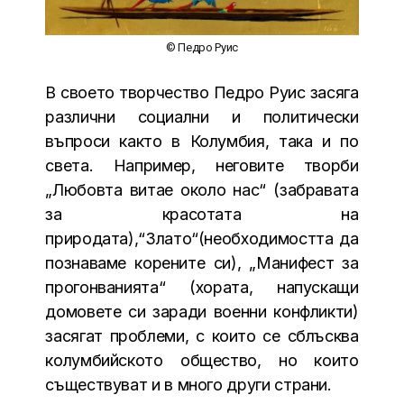
© Педро Руис
В своето творчество Педро Руис засяга
различни социални и политически
въпроси както в Колумбия, така и по
света. Например, неговите творби
„Любовта витае около нас“ (забравата
за красотата на
природата),“Злато“(необходимостта да
познаваме корените си), „Манифест за
прогонванията“ (хората, напускащи
домовете си заради военни конфликти)
засягат проблеми, с които се сблъсква
колумбийското общество, но които
съществуват и в много други страни.