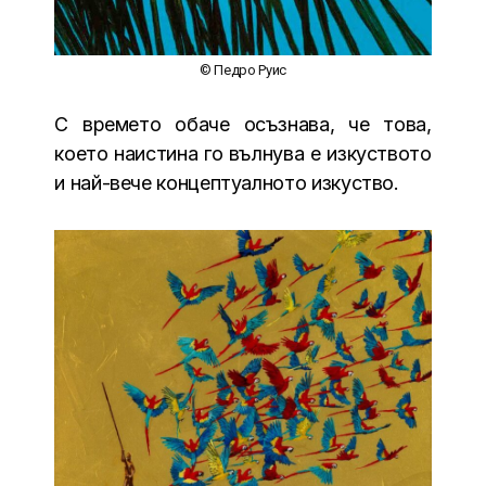
© Педро Руис
С времето обаче осъзнава, че това,
което наистина го вълнува е изкуството
и най-вече концептуалното изкуство.