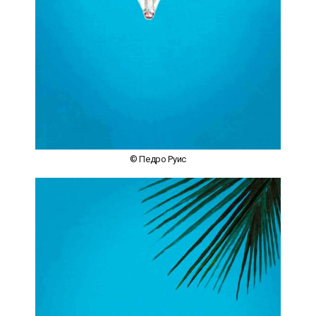
© Педро Руис