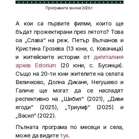
Програмата за юни 2026 г.
А кои са първите филми, които ще
бъдат прожектирани през лятото? Това
oа „Слава“ на реж. Петър Вълчанов и
Кристина Грозева (13 юни, с. Ковачица)
и житейските истории от
дигиталния
архив Estorium
(20 юни, с. Бусинци).
Също на 20-ти юни жителите на селата
Величково, Долна Диканя, Негушево и
Галиче ще могат да се насладят
респективно на „Шибил“ (2021), „Диви
ягоди“ (2025), „Триумф“ (2025) и
„Васил“ (2022).
Пълната програма по месеци и села,
може да видите
тук
.