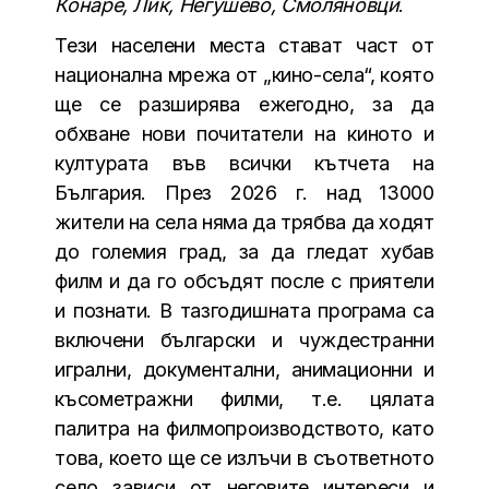
Конаре, Лик, Негушево, Смоляновци
.
Тези населени места стават част от
национална мрежа от „кино-села“, която
ще се разширява ежегодно, за да
обхване нови почитатели на киното и
културата във всички кътчета на
България. През 2026 г. над 13000
жители на села няма да трябва да ходят
до големия град, за да гледат хубав
филм и да го обсъдят после с приятели
и познати. В тазгодишната програма са
включени български и чуждестранни
игрални, документални, анимационни и
късометражни филми, т.е. цялата
палитра на филмопроизводството, като
това, което ще се излъчи в съответното
село зависи от неговите интереси и