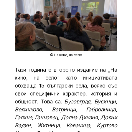
© На кино, на село
Тази година е второто издание на „На
кино, на село“ като инициативата
обхваща 15 български села, всяко със
свои специфични характер, история и
общност. Това са:
Бузовград, Бусинци,
Величково, Ветринци, Габровница,
Галиче, Ганчовец, Долна Диканя, Долни
Вадин, Житница, Ковачица, Куртово