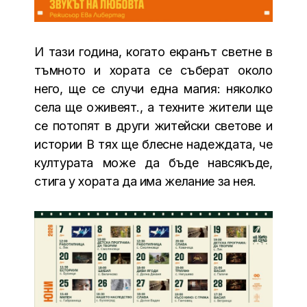
И тази година, когато екранът светне в
тъмното и хората се съберат около
него, ще се случи една магия: няколко
села ще оживеят., а техните жители ще
се потопят в други житейски светове и
истории В тях ще блесне надеждата, че
културата може да бъде навсякъде,
стига у хората да има желание за нея.