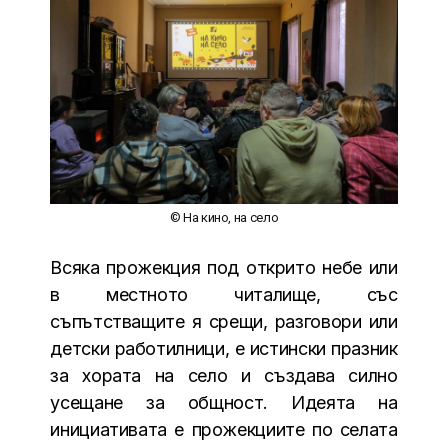
© На кино, на село
Всяка прожекция под открито небе или
в местното читалище, със
съпътстващите я срещи, разговори или
детски работилници, е истински празник
за хората на село и създава силно
усещане за общност. Идеята на
инициативата е прожекциите по селата