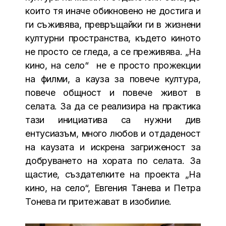
които тя иначе обикновено не достига и
ги съживява, превръщайки ги в жизнени
културни пространства, където киното
не просто се гледа, а се преживява. „На
кино, на село“ не е просто прожекции
на филми, а кауза за повече култура,
повече общност и повече живот в
селата. За да се реализира на практика
тази инициатива са нужни див
ентусиазъм, много любов и отдаденост
на каузата и искрена загриженост за
добруването на хората по селата. За
щастие, създателките на проекта „На
кино, на село“, Евгения Танева и Петра
Тонева ги притежават в изобилие.