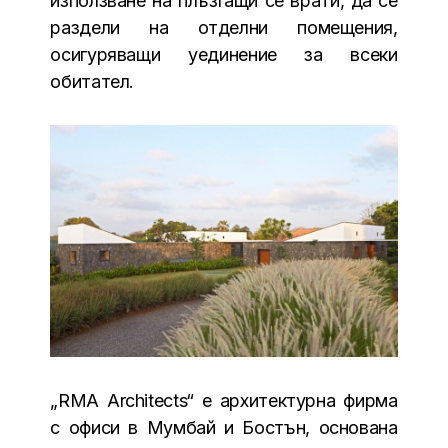
използване на плъзгащи се врати, да се
раздели на отделни помещения,
осигуряващи уединение за всеки
обитател.
„RMA Architects“ е архитектурна фирма
с офиси в Мумбай и Бостън, основана