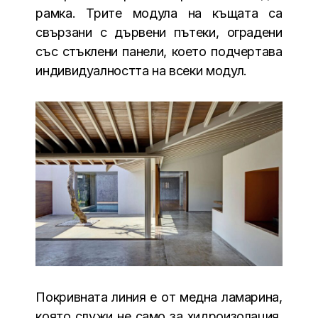
рамка. Трите модула на къщата са
свързани с дървени пътеки, оградени
със стъклени панели, което подчертава
индивидуалността на всеки модул.
Покривната линия е от медна ламарина,
която служи не само за хидроизолация,