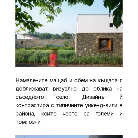
Намалените мащаб и обем на къщата я
доближават визуално до облика на
съседното село. Дизайнът й
контрастира с типичните уикенд-вили в
района, които често са големи и
помпозни.