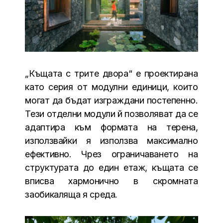
„Къщата с трите двора“ е проектирана
като серия от модулни единици, които
могат да бъдат изграждани постепенно.
Тези отделни модули й позволяват да се
адаптира към формата на терена,
използвайки я използва максимално
ефективно. Чрез ограничаването на
структурата до един етаж, къщата се
вписва хармонично в скромната
заобикаляща я среда.