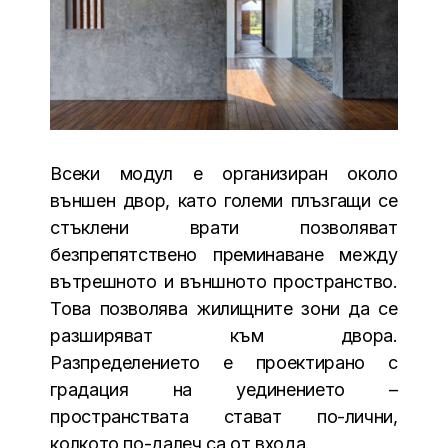
Всеки модул е организиран около
външен двор, като големи плъзгащи се
стъклени врати позволяват
безпрепятствено преминаване между
вътрешното и външното пространство.
Това позволява жилищните зони да се
разширяват към двора.
Разпределението е проектирано с
градация на уединението –
пространствата стават по-лични,
колкото по-далеч са от входа.