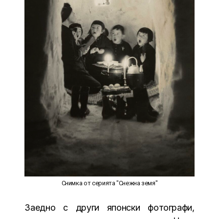
Снимка от серията "Снежна земя"
Заедно с други японски фотографи,