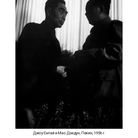
Джоу Енлай и Мао Дзедун, Пекин, 1956 г.