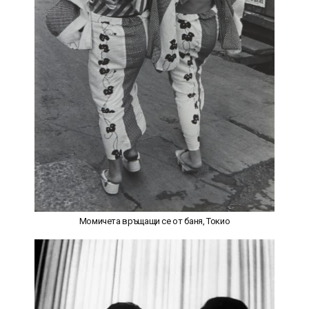
Момичета връщащи се от баня, Токио