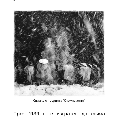
Снимка от серията "Снежна земя"
През 1939 г. е изпратен да снима