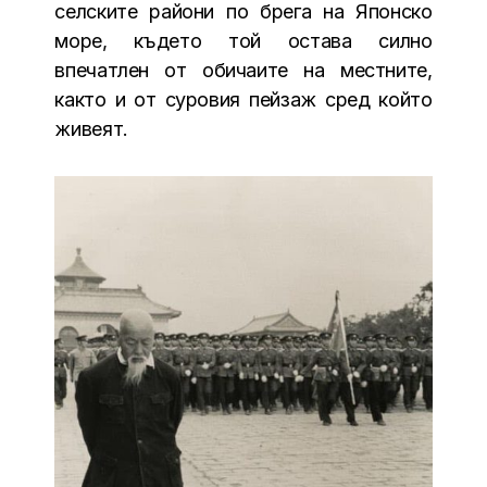
селските райони по брега на Японско
море, където той остава силно
впечатлен от обичаите на местните,
както и от суровия пейзаж сред който
живеят.