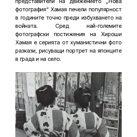
представители на движението „Нова
фотография“ Хамая печели популярност
в годините точно преди избухването на
войната. Сред най-големите
фотографски постижения на Хироши
Хамая е серията от хуманистични фото
разкази, рисуващи портрет на японците
в града и на село.