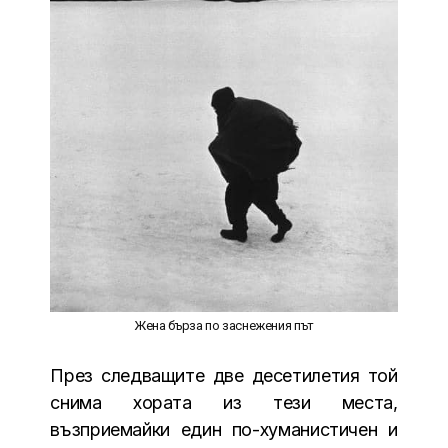
Жена бърза по заснежения път
През следващите две десетилетия той
снима хората из тези места,
възприемайки един по-хуманистичен и