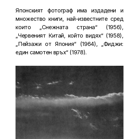
Японският фотограф има издадени и
множество книги, най-известните сред
които „Снежната страна“ (1956),
„Червеният Китай, който видях“ (1958),
„Пейзажи от Япония“ (1964), „Фиджи:
един самотен връх“ (1978).