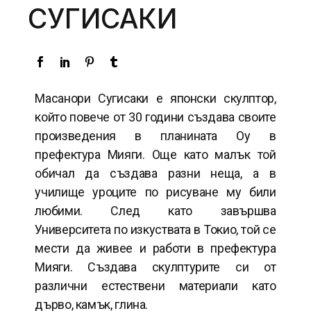
СУГИСАКИ
Масанори Сугисаки е японски скулптор,
който повече от 30 години създава своите
произведения в планината Оу в
префектура Мияги. Още като малък той
обичал да създава разни неща, а в
училище уроците по рисуване му били
любими. След като завършва
Университета по изкуствата в Токио, той се
мести да живее и работи в префектура
Мияги. Създава скулптурите си от
различни естествени материали като
дърво, камък, глина.