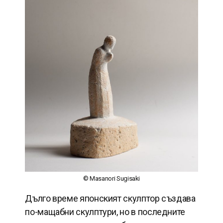
© Masanori Sugisaki
Дълго време японският скулптор създава
по-мащабни скулптури, но в последните