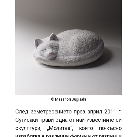
© Masanori Sugisaki
След земетресението през април 2011 г.
Сугисаки прави една от най-известните си
скулптури, „Молитва“, която по-късно
изработва в различни форми и от различни