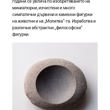
години се увлича по изобретяването на
миниатюрни, изчистени и много
симпатични дървени и каменни фигурки
на животни и на „Молитва“-та. Изработва и
различни абстрактни „философски“
фигурки.