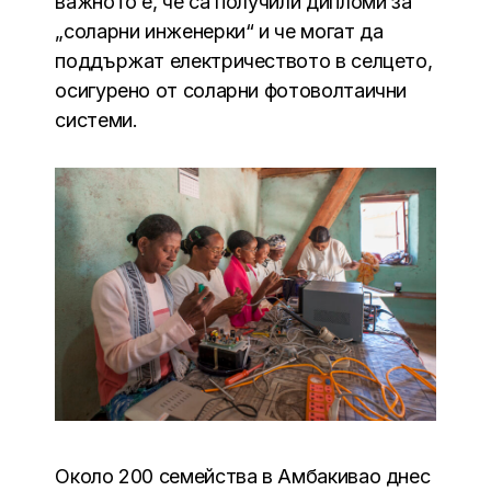
важното е, че са получили дипломи за
„соларни инженерки“ и че могат да
поддържат електричеството в селцето,
осигурено от соларни фотоволтаични
системи.
Около 200 семейства в Амбакивао днес