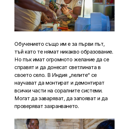
Обучението също им е за първи път,
тъй като те нямат никакво образованиe.
Но пък имат огромното желание да се
справят и да донесат светлината в
своето село. В Индия „лелите“ се
научават да монтират и демонтират
всички части на соралните системи.
Могат да заваряват, да запояват и да
проверяват захранването.