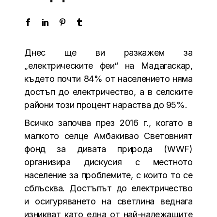
Днес ще ви разкажем за
„електрическите феи“ на Мадагаскар,
където почти 84% от населението няма
достъп до електричество, а в селските
райони този процент нараства до 95%.
Всичко започва през 2016 г., когато в
малкото селце Амбакивао Световният
фонд за дивата природа (WWF)
организира дискусия с местното
население за проблемите, с които то се
сблъсква. Достъпът до електричество
и осигуряването на светлина веднага
изникват като една от най-належащите