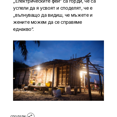
„Електрическите феи“ са горди, че са
успели да я усвоят и споделят, че е
„вълнуващо да видиш, че мъжете и
жените можем да се справяме
еднакво“.