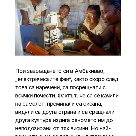
При завръщането си в Амбакивао,
„електрическите феи“, както скоро след
това са наречени, са посрещнати с
всички почести. Фактът, че са се качили
на самолет, преминали са океана,
видяли са друга страна и са срещнали
друга култура издига реномето им до
неподозирани от тях висини. Но най-