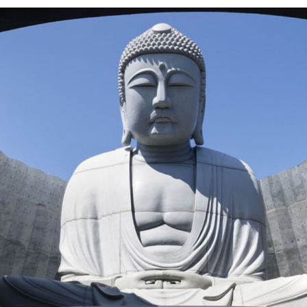
Силни жени
Насам-натам
Други