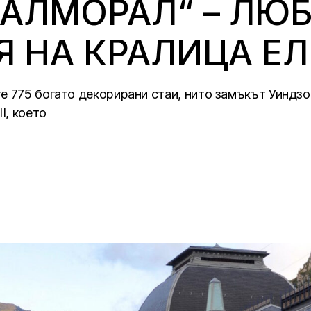
БАЛМОРАЛ“ – ЛЮ
 НА КРАЛИЦА ЕЛИ
е 775 богато декорирани стаи, нито замъкът Уиндзо
I, което