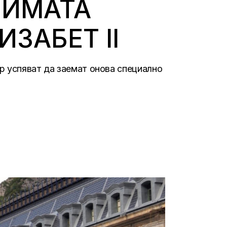
БИМАТА
ЗАБЕТ II
р успяват да заемат онова специално