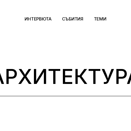
ИНТЕРВЮТА
СЪБИТИЯ
ТЕМИ
Архитектура
Арт
АРХИТЕКТУР
Kино
Музика
Сцена
Фотография
Дизайн
Литература и фи