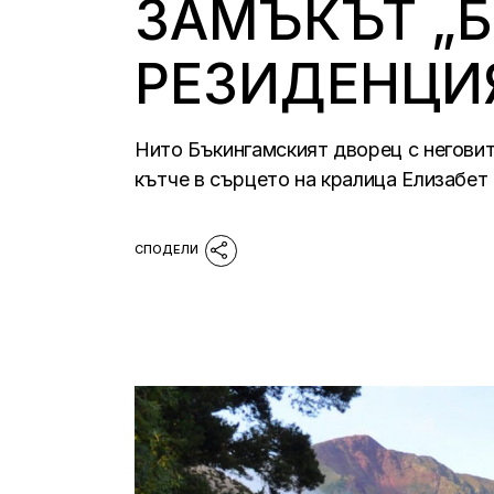
ЗАМЪКЪТ „
РЕЗИДЕНЦИЯ
Нито Бъкингамският дворец с неговит
кътче в сърцето на кралица Елизабет I