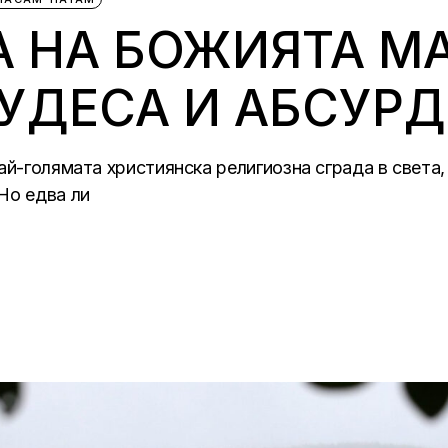
 НА БОЖИЯТА МА
ЧУДЕСА И АБСУР
най-голямата християнска религиозна сграда в свет
Но едва ли