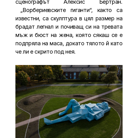
сценографът Алексис Бертран.
„Ворбериевските гиганти“, както са
известни, са скулптура в цял размер на
брадат легнал и почиващ си на тревата
мъж и бюст на жена, която сякаш се е
подпряла на маса, докато тялото й като
че ли е скрито под нея.