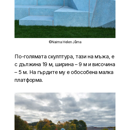
©Naima Helen Jåma
По-голямата скулптура, тази на мъжа, е
с дължина 19 м, ширина – 9 м и височина
– 5 м. На гърдите му е обособена малка
платформа.