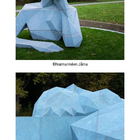
©Naima Helen Jåma