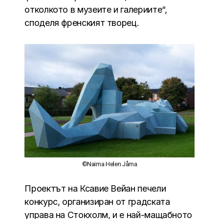
отколкото в музеите и галериите“,
споделя френският творец.
©Naima Helen Jåma
Проектът на Ксавие Вейан печели
конкурс, организиран от градската
управа на Стокхолм, и е най-мащабното