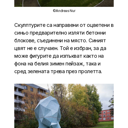
©Andreas Nur
Скулптурите са направени от оцветени в
синьо предварително изляти бетонни
блокове, съединени на място. Синият
цвят не е случаен. Той е избран, за да
може фигурите да изпъкват както на
фона на белия зимен пейзаж, така и
сред зелената трева през пролетта.