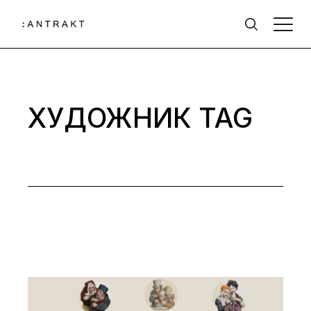
Skip
to
the
content
ХУДОЖНИК TAG