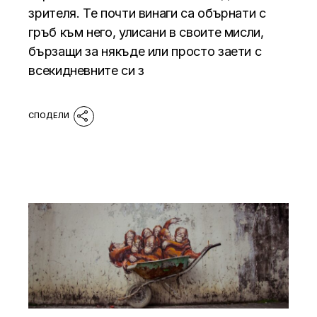
зрителя. Те почти винаги са обърнати с
гръб към него, улисани в своите мисли,
бързащи за някъде или просто заети с
всекидневните си з