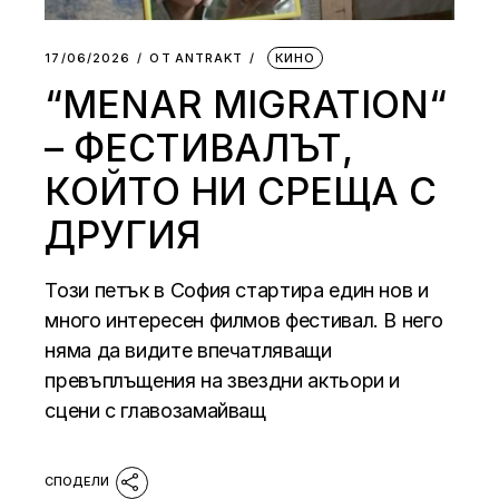
17/06/2026
ОТ
АNTRAKT
КИНО
“MENAR MIGRATION“
– ФЕСТИВАЛЪТ,
КОЙТО НИ СРЕЩА С
ДРУГИЯ
Този петък в София стартира един нов и
много интересен филмов фестивал. В него
няма да видите впечатляващи
превъплъщения на звездни актьори и
сцени с главозамайващ