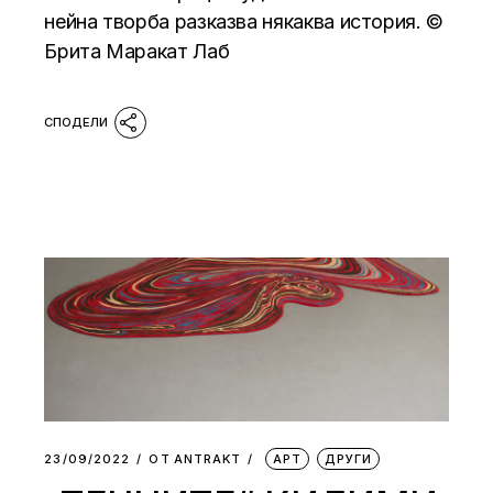
нейна творба разказва някаква история. ©
Брита Маракат Лаб
23/09/2022
ОТ
АNTRAKT
АРТ
ДРУГИ