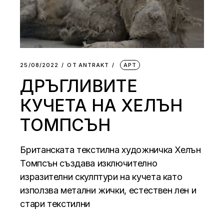
25/08/2022
ОТ
АNTRAKT
АРТ
ДРЪГЛИВИТЕ
КУЧЕТА НА ХЕЛЪН
ТОМПСЪН
Британската текстилна художничка Хелън
Томпсън създава изключително
изразителни скулптури на кучета като
използва метални жички, естествен лен и
стари текстилни