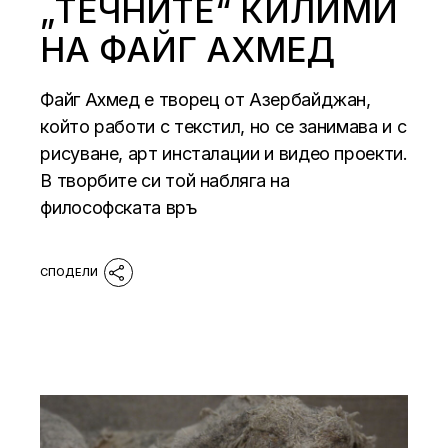
„ТЕЧНИТЕ“ КИЛИМИ
НА ФАЙГ АХМЕД
Файг Ахмед е творец от Азербайджан,
който работи с текстил, но се занимава и с
рисуване, арт инсталации и видео проекти.
В творбите си той набляга на
философската връ