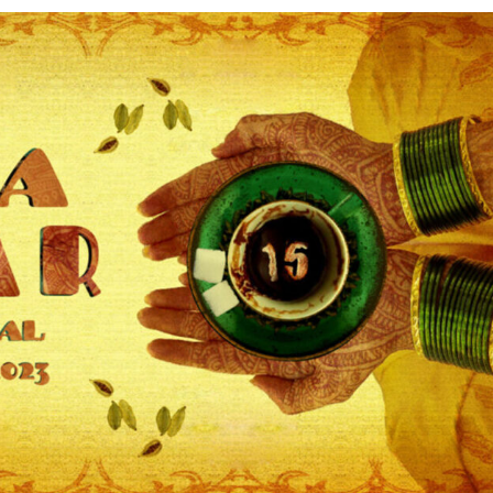
Силни жени
Насам-натам
Други