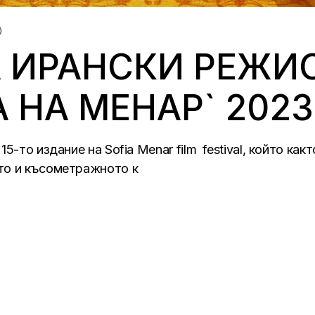
 ИРАНСКИ РЕЖИ
 НА МЕНАР` 2023
5-то издание на Sofia Menar film festival, който как
то и късометражното к