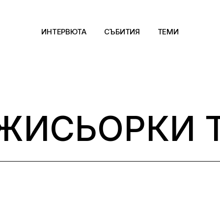
ИНТЕРВЮТА
СЪБИТИЯ
ТЕМИ
Архитектура
Арт
ЖИСЬОРКИ 
Kино
Музика
Сцена
Фотография
Дизайн
Литература и фи