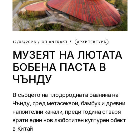
12/05/2026
ОТ
АNTRAKT
АРХИТЕКТУРА
МУЗЕЯТ НА ЛЮТАТА
БОБЕНА ПАСТА В
ЧЪНДУ
В сърцето на плодородната равнина на
Чънду, сред метасеквои, бамбук и древни
напоителни канали, преди година отваря
врати един нов любопитен културен обект
в Китай