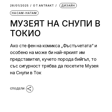
28/01/2025
ОТ
АNTRAKT
ДИЗАЙН
НАСАМ-НАТАМ
МУЗЕЯТ НА СНУПИ В
ТОКИО
Ако сте фен на комикса „Фъстъчетата“ и
особено на може би най-яркият им
представител, кучето порода бийгъл, то
със сигурност трябва да посетите Музея
на Снупи в Ток