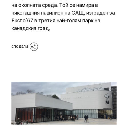
на околната среда. Той се намира в
някогашния павилион на САЩ, изграден за
Експо`67 в третия най-голям парк на
канадския град,