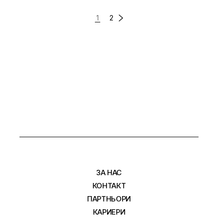
РАЗДЕЛЯНЕ
1
2
НА
ПУБЛИКАЦИИТЕ
НА
СТРАНИЦИ
ЗА НАС
КОНТАКТ
ПАРТНЬОРИ
КАРИЕРИ