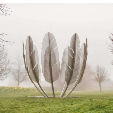
Силни жени
Насам-натам
Други