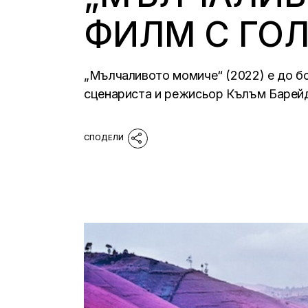
ФИЛМ С ГО
„Мълчаливото момиче“ (2022) е до бо
сценариста и режисьор Кълъм Барейд