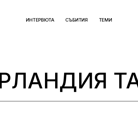
ИНТЕРВЮТА
СЪБИТИЯ
ТЕМИ
Архитектура
Арт
РЛАНДИЯ T
Kино
Музика
Сцена
Фотография
Дизайн
Литература и фи