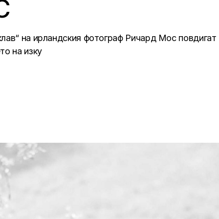
С
лав“ на ирландския фотограф Ричард Мос повдигат 
то на изку