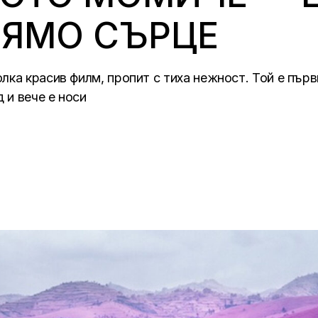
ЛЯМО СЪРЦЕ
лка красив филм, пропит с тиха нежност. Той е пър
 и вече e носи