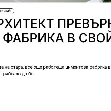
ДИЗАЙН
РХИТЕКТ ПРЕВЪР
 ФАБРИКА В СВО
да на стара, все още работеща циментова фабрика в
 трябвало да бъ