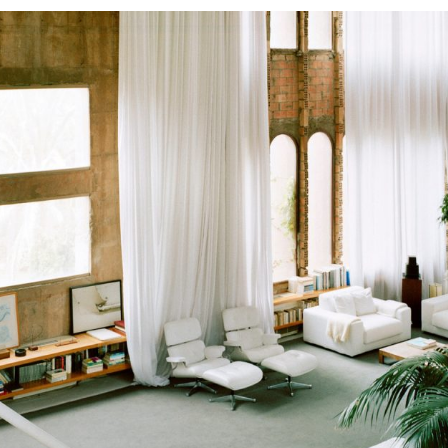
Силни жени
Насам-натам
Други