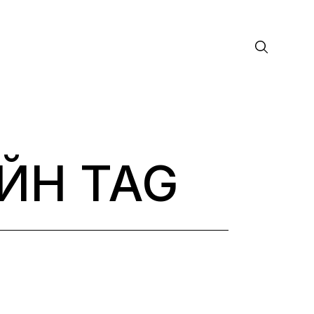
ЙН TAG
лософия