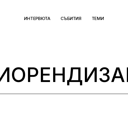
ИНТЕРВЮТА
СЪБИТИЯ
ТЕМИ
Архитектура
Арт
ИОРЕНДИЗА
Kино
Музика
Сцена
Фотография
Дизайн
Литература и фи