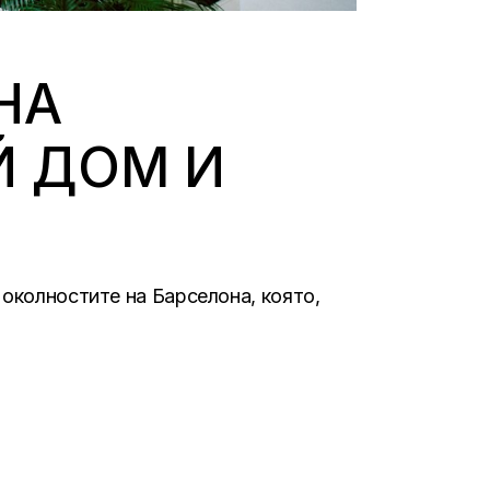
НА
Й ДОМ И
 околностите на Барселона, която,