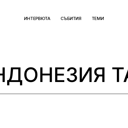
ИНТЕРВЮТА
СЪБИТИЯ
ТЕМИ
Архитектура
Арт
НДОНЕЗИЯ T
Kино
Музика
Сцена
Фотография
Дизайн
Литература и фи