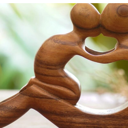
Силни жени
Насам-натам
Други