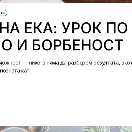
НИ
НА ЕКА: УРОК ПО
О И БОРБЕНОСТ
ожност — никога няма да разберем резултата, ако н
 позната кат