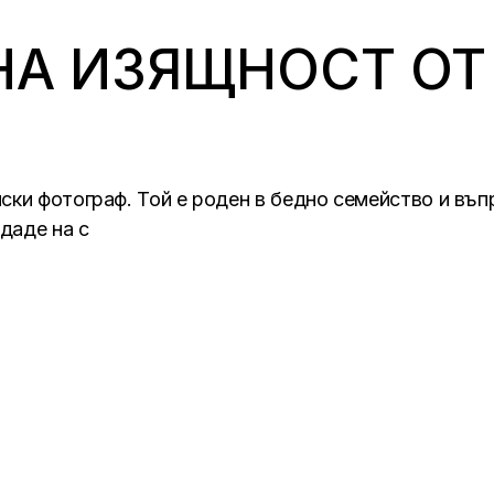
А ИЗЯЩНОСТ ОТ
ски фотограф. Той е роден в бедно семейство и въп
тдаде на с