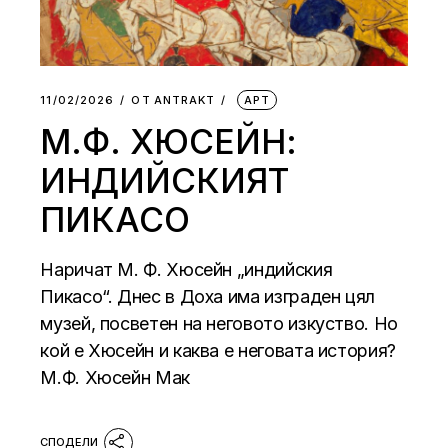
11/02/2026
ОТ
АNTRAKT
АРТ
М.Ф. ХЮСЕЙН:
ИНДИЙСКИЯТ
ПИКАСО
Наричат М. Ф. Хюсейн „индийския
Пикасо“. Днес в Доха има изграден цял
музей, посветен на неговото изкуство. Но
кой е Хюсейн и каква е неговата история?
М.Ф. Хюсейн Мак