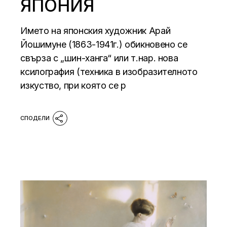
ЯПОНИЯ
Името на японския художник Арай
Йошимуне (1863-1941г.) обикновено се
свърза с „шин-ханга“ или т.нар. нова
ксилография (техника в изобразителното
изкуство, при която се р