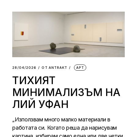
28/04/2026
ОТ
АNTRAKT
АРТ
ТИХИЯТ
МИНИМАЛИЗЪМ НА
ЛИЙ УФАН
„Използвам много малко материали в
работата си. Когато реша да нарисувам
картина, избирам само една или две четки