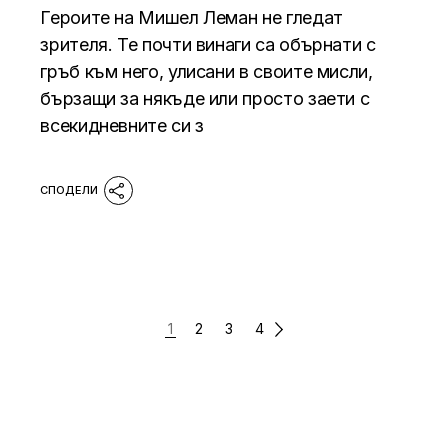
Героите на Мишел Леман не гледат
зрителя. Те почти винаги са обърнати с
гръб към него, улисани в своите мисли,
бързащи за някъде или просто заети с
всекидневните си з
РАЗДЕЛЯНЕ
1
2
3
4
НА
ПУБЛИКАЦИИТЕ
НА