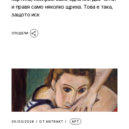
и правя само няколко щриха. Това е така,
защото иск
05/03/2026
ОТ
АNTRAKT
АРТ