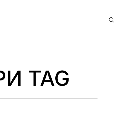
И TAG
лософия