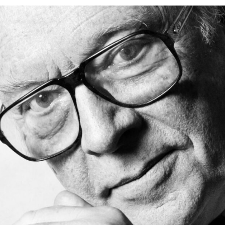
Силни жени
Насам-натам
Други