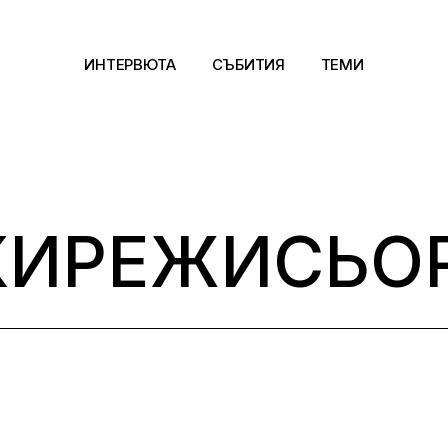
ИНТЕРВЮТА
СЪБИТИЯ
ТЕМИ
Архитектура
Арт
КИРЕЖИСЬОР
Kино
Музика
Сцена
Фотография
Дизайн
Литература и фи