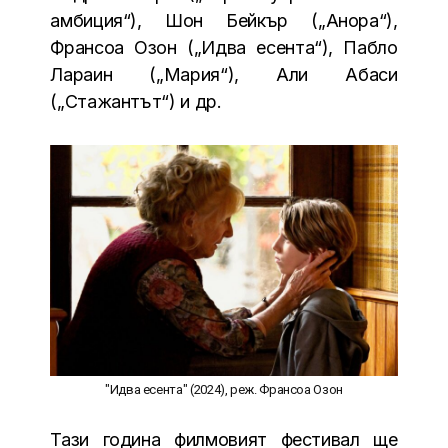
амбиция“), Шон Бейкър („Анора“),
Франсоа Озон („Идва есента“), Пабло
Лараин („Мария“), Али Абаси
(„Стажантът“) и др.
"Идва есента" (2024), реж. Франсоа Озон
Тази година филмовият фестивал ще