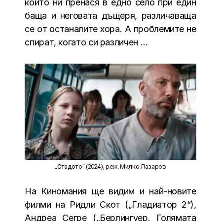
който ни пренася в едно село при един
баща и неговата дъщеря, различаваща
се от останалите хора. А проблемите не
спират, когато си различен …
„Стадото“ (2024), реж. Милко Лазаров
На Киномания ще видим и най-новите
филми на Ридли Скот („Гладиатор 2“),
Андреа Сегре („Берлингуер. Голямата