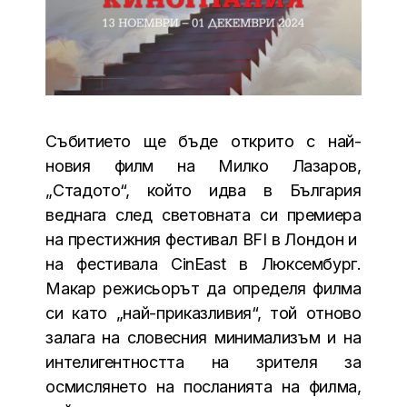
Събитието ще бъде открито с най-
новия филм на Милко Лазаров,
„Стадото“, който идва в България
веднага след световната си премиера
на престижния фестивал BFI в Лондон и
на фестивала CinEast в Люксембург.
Макар режисьорът да определя филма
си като „най-приказливия“, той отново
залага на словесния минимализъм и на
интелигентността на зрителя за
осмислянето на посланията на филма,