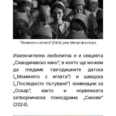
"Момичето с иглата" (2024), реж. Магнус фон Хорн
Изключително любопитна е и секцията
„Скандинавско кино“, в която ще можем
да гледаме тазгодишните датска
(„Момичето с иглата“) и шведска
(„Последното пътуване“) номинации за
„Оскар“, както и норвежката
затворническа психодрама „Синове“
(2024).