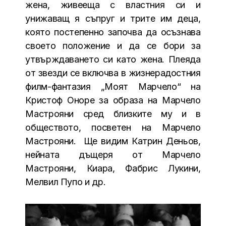
жена, живееща с властния си и
унижаващ я съпруг и трите им деца,
която постепенно започва да осъзнава
своето положение и да се бори за
утвърждаването си като жена. Плеяда
от звезди се включва в жизнерадостния
филм-фантазия „Моят Марчело“ на
Кристоф Оноре за образа на Марчело
Мастрояни сред близките му и в
обществото, посветен на Марчело
Мастрояни. Ще видим Катрин Деньов,
нейната дъщеря от Марчело
Мастрояни, Киара, Фабрис Лукини,
Мелвил Пупо и др.