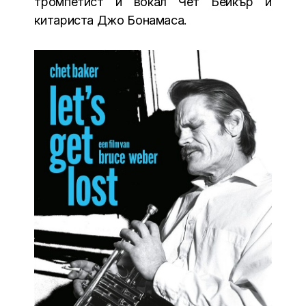
тромпетист и вокал Чет Бейкър и
китариста Джо Бонамаса.