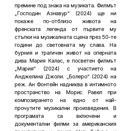
премине под знака на музиката. Филмът
„Господин Азнавур“ (2024) ще ни
покаже по-отблизо живота на
френската легенда от първите му
стъпки на музикалната сцена през 50-те
години до световната му слава. На
бурния и трагичен живот на оперната
дива Мария Калас, е посветен филмът
„Мария“ (2024) с участието на
Анджелина Джоли. „Болеро“ (2024) на
реж. Ан Фонтейн надниква в интимното
пространство на Морис Равел при
композирането на едно от най-
прочутите музикални произведения. В
програмата са включени и
документални филми за американския