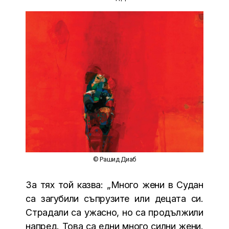
© Рашид Диаб
За тях той казва: „Много жени в Судан
са загубили съпрузите или децата си.
Страдали са ужасно, но са продължили
напред. Това са едни много силни жени.