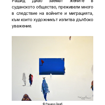
Рашид Диаб заемат жените в
суданското общество, преживели много
в следствие на войните и миграцията,
към които художникът изпитва дълбоко
уважение.
© Рашид Диаб