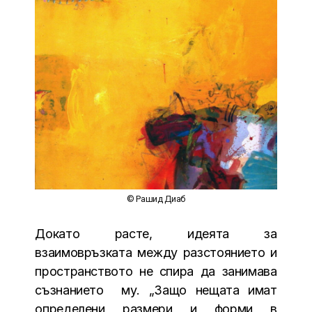
© Рашид Диаб
Докато расте, идеята за
взаимовръзката между разстоянието и
пространството не спира да занимава
съзнанието му. „Защо нещата имат
определени размери и форми в