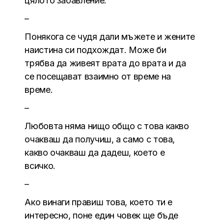
цялото забавление.
–
Понякога се чудя дали мъжете и жените
наистина си подхождат. Може би
трябва да живеят врата до врата и да
се посещават взаимно от време на
време.
–
Любовта няма нищо общо с това какво
очакваш да получиш, а само с това,
какво очакваш да дадеш, което е
всичко.
–
Ако винаги правиш това, което ти е
интересно, поне един човек ще бъде