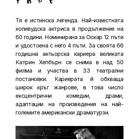
Тя е истинска легенда. Най-известната
холивудска актриса в продължение на
60 години. Номинирана за Оскар 12 пъти
и удостоена с него 4 пъти. За своята 66
годишна актьорска кариера великата
Катрин Хепбърн се снима в над 50
филма и участва в 33 театрални
постановки. Кариерата й обхваща
широк кръг жанрове, в това число
ексцентрични комедии, драми,
адаптации на произведения на най-
големите американски драматурзи.