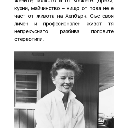
жените, колкото и от мъжете. Дрехи,
кухни, майчинство – нищо от това не е
част от живота на Хепбърн. Със своя
личен и професионален живот тя
непрекъснато разбива половите
стереотипи.