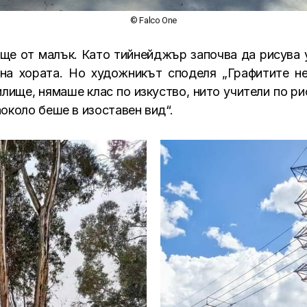
© Falco One
още от малък. Като тийнейджър започва да рисува у
на хората. Но художникът споделя „Графитите не
илище, нямаше клас по изкуство, нито учители по р
около беше в изоставен вид“.