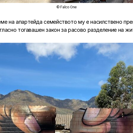
© Falco One
реме на апартейда семейството му е насилствено пре
гласно тогавашен закон за расово разделение на жи