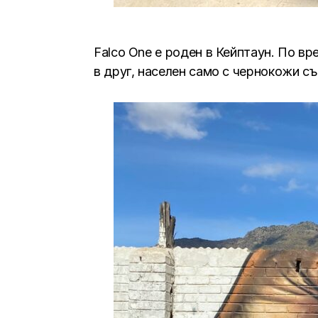
Falco One е роден в Кейптаун. По в
в друг, населен само с чернокожи съ