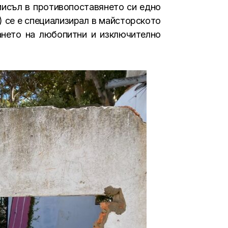
мисъл в противопоставянето си едно
c) се е специализирал в майсторското
ането на любопитни и изключително