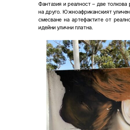
Фантазия и реалност – две толкова
на друго. Южноафриканският уличен х
смесване на артефактите от реалн
идейни улични платна.