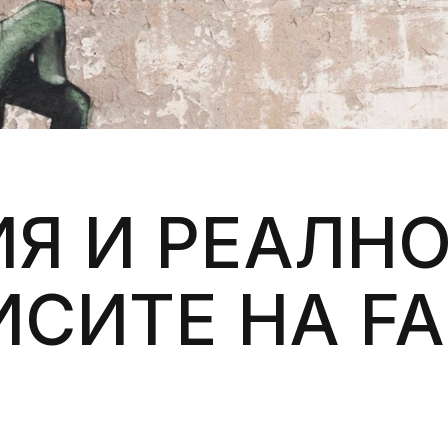
Силни жени
Насам-натам
Други
Я И РЕАЛНО
СИТЕ НА FA