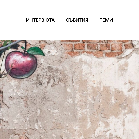
ИНТЕРВЮТА
СЪБИТИЯ
ТЕМИ
Архитектура
Арт
Kино
Музика
Сцена
Фотография
Дизайн
Литература и фи