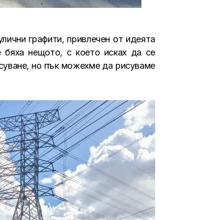
лични графити, привлечен от идеята
 бяха нещото, с което исках да се
исуване, но пък можехме да рисуваме