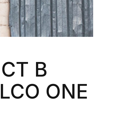
СТ В
LCO ONE