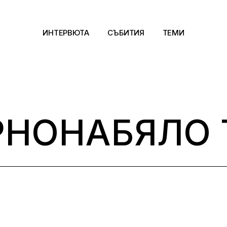
ИНТЕРВЮТА
СЪБИТИЯ
ТЕМИ
Архитектура
Арт
РНОНАБЯЛО 
Kино
Музика
Сцена
Фотография
Дизайн
Литература и фи