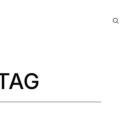
TAG
лософия