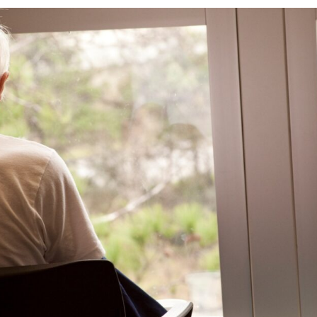
Силни жени
Насам-натам
Други