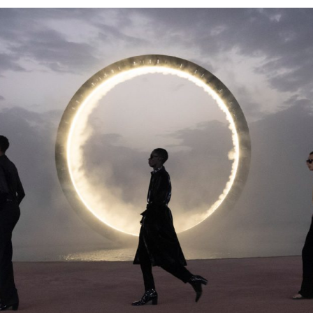
Силни жени
Насам-натам
Други