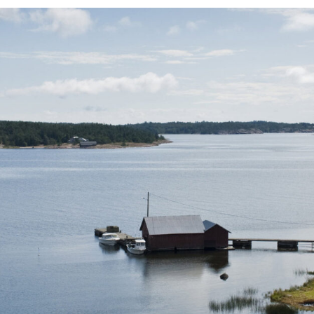
Силни жени
Насам-натам
Други