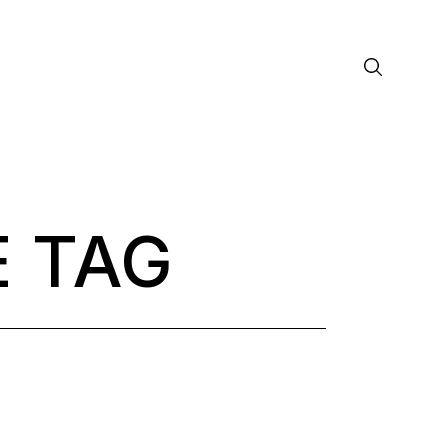
 TAG
лософия