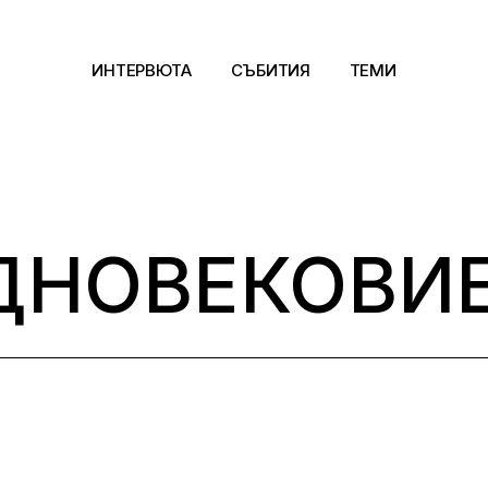
ИНТЕРВЮТА
СЪБИТИЯ
ТЕМИ
Архитектура
Арт
ДНОВЕКОВИЕ
Kино
Музика
Сцена
Фотография
Дизайн
Литература и фи