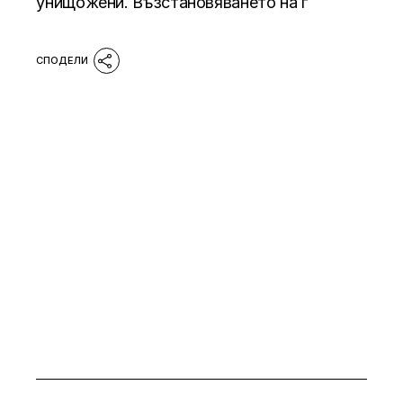
унищожени. Възстановяването на г