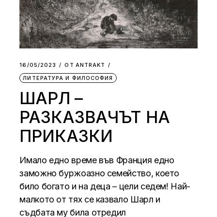
16/05/2023
ОТ
АNTRAKT
ЛИТЕРАТУРА И ФИЛОСОФИЯ
ШАРЛ –
РАЗКАЗВАЧЪТ НА
ПРИКАЗКИ
Имало едно време във Франция едно
заможно буржоазно семейство, което
било богато и на деца – цели седем! Най-
малкото от тях се казвало Шарл и
съдбата му била отредил