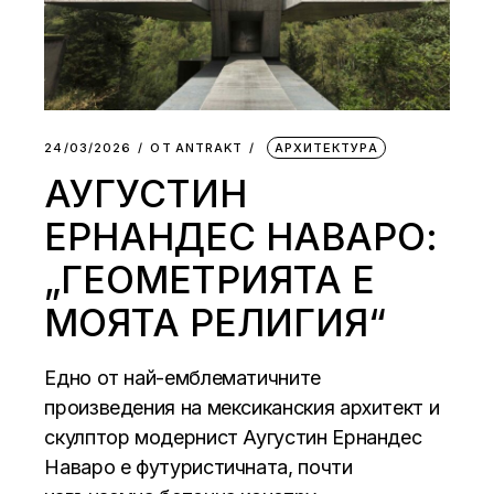
24/03/2026
ОТ
АNTRAKT
АРХИТЕКТУРА
АУГУСТИН
ЕРНАНДЕС НАВАРО:
„ГЕОМЕТРИЯТА Е
МОЯТА РЕЛИГИЯ“
Eдно от най-емблематичните
произведения на мексиканския архитект и
скулптор модернист Аугустин Ернандес
Наваро e футуристичната, почти