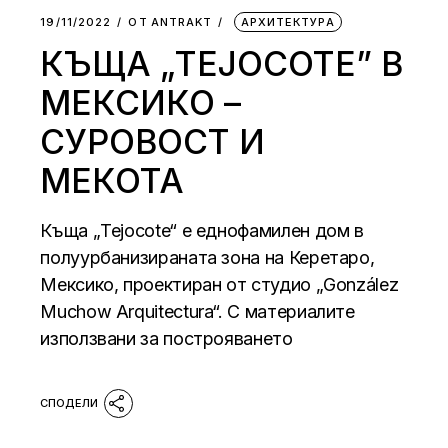
19/11/2022
ОТ
АNTRAKT
АРХИТЕКТУРА
КЪЩА „ТEJOCOTE” В
МЕКСИКО –
СУРОВОСТ И
МЕКОТА
Къща „Tejocote“ е еднофамилен дом в
полуурбанизираната зона на Керетаро,
Мексико, проектиран от студио „González
Muchow Arquitectura“. С материалите
използвани за построяването