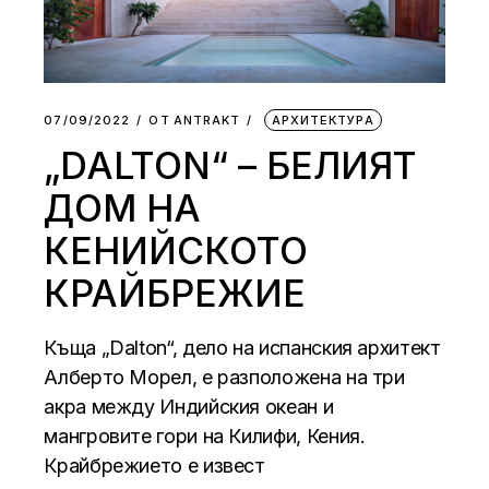
07/09/2022
ОТ
АNTRAKT
АРХИТЕКТУРА
„DALTON“ – БЕЛИЯТ
ДОМ НА
КЕНИЙСКОТО
КРАЙБРЕЖИЕ
Къща „Dalton“, дело на испанския архитект
Алберто Морел, е разположена на три
акра между Индийския океан и
мангровите гори на Килифи, Кения.
Крайбрежието е извест