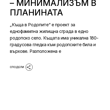
– МИНИМАЛИЗЪМ В
ПЛАНИНАТА
„Къща в Родопите“ е проект за
еднофамилна жилищна сграда в едно
родопско село. Къщата има уникална 180-
градусова гледка към родопските била и
върхове. Разположена е