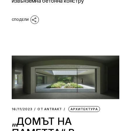
извънземна бетонна констру
16/11/2023
ОТ
АNTRAKT
АРХИТЕКТУРА
„ДОМЪТ НА