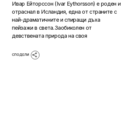
Ивар Ейторссон (Ivar Eythorsson) е роден и
отраснал в Исландия, една от страните с
най-драматичните и спиращи дъха
пейзажи в света.Заобиколен от
девствената природа на своя