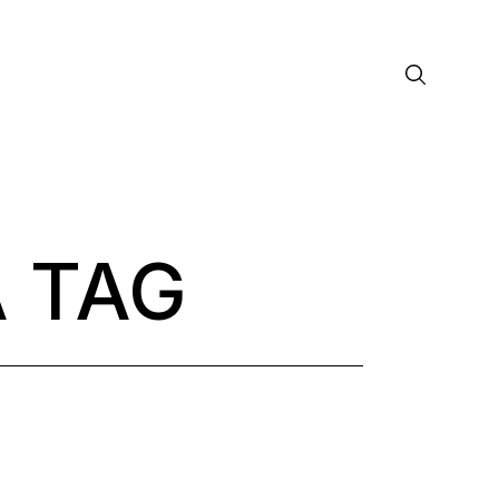
 TAG
лософия