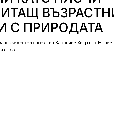
ИТАЩ ВЪЗРАСТНИ
И С ПРИРОДАТА
ващ съвместен проект на Каролине Хьорт от Норвеги
и от ск