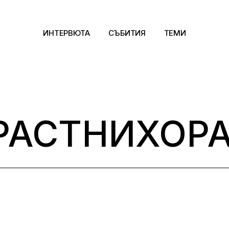
ИНТЕРВЮТА
СЪБИТИЯ
ТЕМИ
Архитектура
Арт
РАСТНИХОРА
Kино
Музика
Сцена
Фотография
Дизайн
Литература и фи