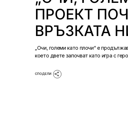
ПРОЕКТ ПОЧ
ВРЪЗКАТА Н
„Очи, големи като плочи“ е продължа
което двете започват като игра с геро