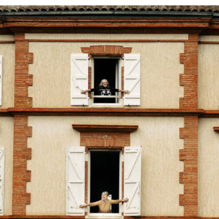
Силни жени
Насам-натам
Други