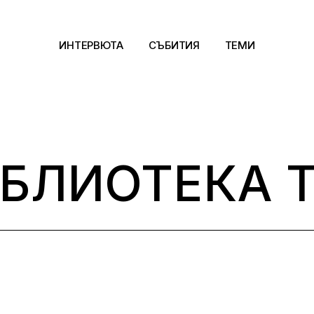
ИНТЕРВЮТА
СЪБИТИЯ
ТЕМИ
Архитектура
Арт
БЛИОТЕКА 
Kино
Музика
Сцена
Фотография
Дизайн
Литература и фи