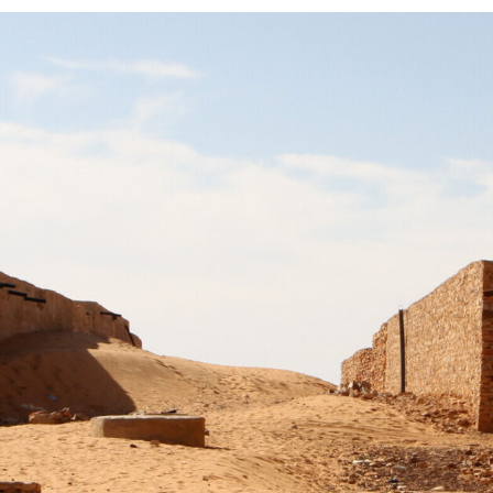
Силни жени
Насам-натам
Други