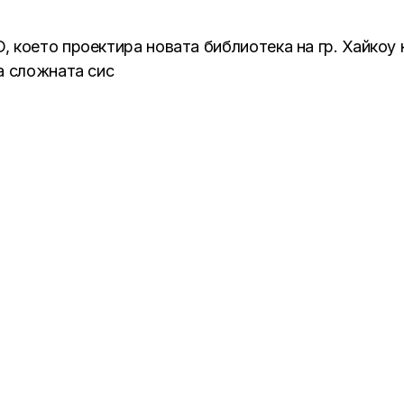
 което проектира новата библиотека на гр. Хайкоу н
а сложната сис