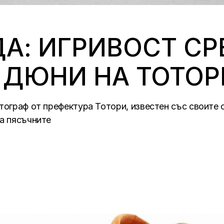
А: ИГРИВОСТ СР
 ДЮНИ НА ТОТОР
отограф от префектура Тотори, известен със своите
на пясъчните