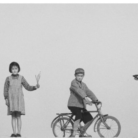
Силни жени
Насам-натам
Други