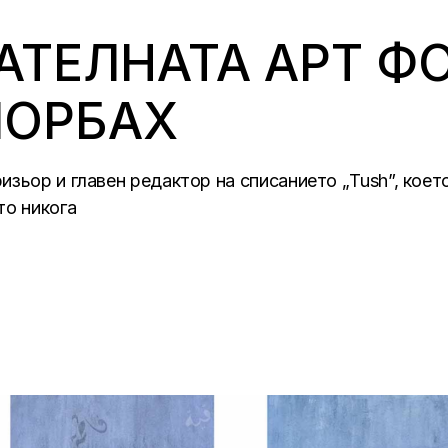
АТЕЛНАТА АРТ Ф
МОРБАХ
зьор и главен редактор на списанието „Tush”, коет
то никога