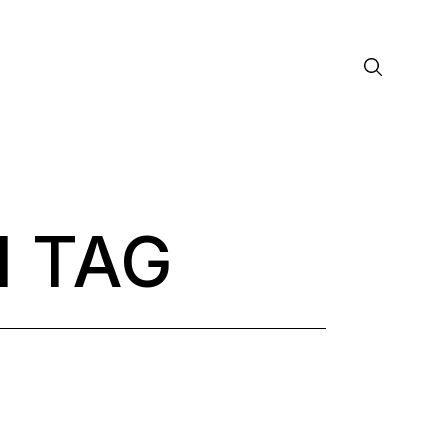
 TAG
лософия