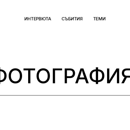
ИНТЕРВЮТА
СЪБИТИЯ
ТЕМИ
Архитектура
Арт
ФОТОГРАФИЯ
Kино
Музика
Сцена
Фотография
Дизайн
Литература и фи